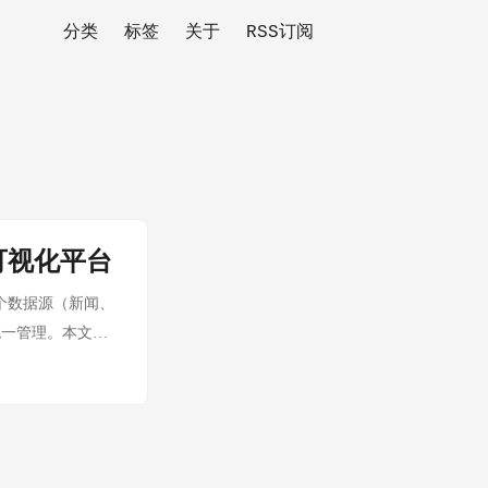
分类
标签
关于
RSS订阅
和可视化平台
多个数据源（新闻、
统一管理。本文分
PostgreSQL
决策的先行必备要
rator 负责任务分
nt 的数据入口，
RL 哈希或标题哈