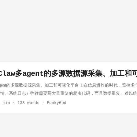
nClaw多agent的多源数据源采集、加工
w多agent的多源数据源采集、加工和可视化平台 1.在信息爆炸的时代，监控
行情、系统日志）往往需要写大量重复的爬虫代码，而且数据重复、难以
aw 编排多个 AI Agent 自动采集异构数据，借助 Qdrant 向量去重避免噪音，用 
1 min
·
133 words
·
FunkyGod
靠性，最后通过 Vue 看板统一展示; 2.多源消息是后续数据加工和方案
 OpenClaw 的核心是 Orchestrator 模式里定义多个 Agent，Orchest
汇聚，每个agent负责采集不同类型或者不同数据源； Gin 作为所有 Age
发去重流程、写入数据库。 这是整个系统最有意思的部分。传统去重用 U