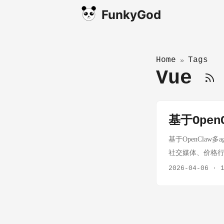
FunkyGod
Home
Tags
»
Vue
基于Ope
基于OpenCla
社交媒体、价格
享如何用 OpenCl
2026-04-06
·
持久化保证数据可
求。 架构设计和技术选型
发、并发控制和结果
负责接收上报、触