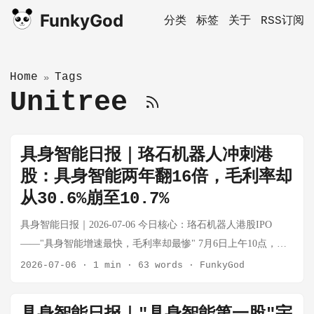
FunkyGod
分类
标签
关于
RSS订阅
Home
Tags
»
Unitree
具身智能日报｜珞石机器人冲刺港
股：具身智能两年翻16倍，毛利率却
从30.6%崩至10.7%
具身智能日报｜2026-07-06 今日核心：珞石机器人港股IPO
——"具身智能增速最快，毛利率却最惨" 7月6日上午10点，珞
石机器人港股IPO招股结束。此次IPO定价38港元/股，对应市值
2026-07-06
·
1 min
·
63 words
·
FunkyGod
99.46亿港元，合计募资8.75亿港元，五家基石认购31.4%。 这
是一家值得细看的公司。它的三条业务线恰好折射出当前中国