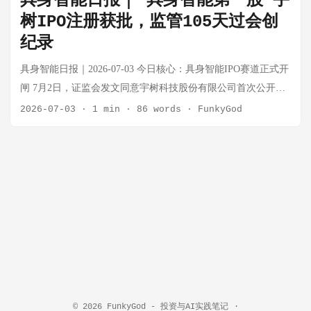
具身智能日报｜"具身智能第一股"宇
机器人产业的三重处境： 一、具身智能：两年翻16倍，却以毛
树IPO注册获批，监管105天过会创
利换规模 珞石的收入分为三条线： 业务线 2025年收入 占比 毛
纪录
利率 工业机器人 2.25亿 43.1% 21.6% 柔性协作机器人 1.38亿
26.5% 34.8% 具身智能机器人 4701万 9.0% 10.7% 关键数字：具
具身智能日报｜2026-07-03 今日核心：具身智能IPO赛道正式开
身智能收入从2023年的276万暴涨到2025年的4701万，两年翻了
闸 7月2日，证监会发文同意宇树科技股份有限公司首次公开发
16倍多，是增速最快的新引擎。 但毛利率却从2024年的30.6%
行股票注册申请。这意味着"具身智能第一股"距A股上市只有一
2026-07-03
·
1 min
·
86 words
·
FunkyGod
崩到2025年的10.7%——因为2025年主推的AR系列人形力控臂
步之遥。 这不是一件小事。从6月1日上交所上市委会议审议通
在履约大订单，早期生产工艺不成熟、单位成本高，反而拖了
过，到7月2日注册生效，全程仅32天；若从3月21日上市申请获
后腿。 第一性思考：具身智能的"增速"与"毛利"之间的背离，
上交所受理算起，总周期不过105天。科创板对硬科技公司的审
揭示了一个根本矛盾——这个赛道目前处于**"证明自己能量
核速度正在系统性加快——具身智能被写入了国家战略，监管
产"的阶段**，而不是"证明自己能赚钱"的阶段。谁先跨越这个
层在开绿灯。 宇树科技计划募资42.02亿元，投向智能机器人模
矛盾，谁就能建立真正的竞争壁垒。 二、海外毛利率47.1%，
型研发、机器人本体研发及智能制造基地建设。募资规模放在A
国内仅20.7%，但海外收入只占8.9% 一个反直觉的数据：珞石
股不算小，但放在具身智能赛道的资本密度里，只是正常节
海外毛利率47.1%，是国内内地20.7%的两倍多。但海外收入
奏。 第一性思考：宇树IPO的真正意义不在于一家公司的上
2025年仅4660万、占比8.9%，还撑不起大盘。 这说明中国机器
市，而在于它建立了具身智能企业的二级市场估值锚。此前，
人企业在海外市场有真实的定价能力，但国际化渠道和客户关
投资人只能参考一级市场估值讲故事；现在，科创板将给整个
系仍是短板。对于具身智能这个仍需规模化验证的赛道，优先
© 2026
FunkyGod - 投资与AI实践笔记
·