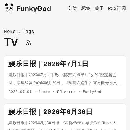
FunkyGod
分类
标签
关于
RSS订阅
Home
Tags
»
Tv
娱乐日报｜2026年7月1日
娱乐日报｜2026年7月1日 🎭 《陈翔六点半》"妹爷"应宝麟去
世，享年82岁 2026年6月30日，《陈翔六点半》官方账号发文沉
痛悼念，确认剧中经典角色"妹爷"的扮演者、老戏骨应宝麟（亦
2026-07-01
·
1 min
·
55 words
·
FunkyGod
作应宝林）不幸离世，享年82岁。应宝麟是土生土长的昆明
人，身为国家一级滇剧演员、云南省话剧院退休演员，深耕戏
娱乐日报｜2026年6月30日
曲与话剧舞台多年。就在上个月，他的"荧幕老伴"吴妈（吴艳
杰）也刚刚离世，享年68岁。两位经典配角相继离世，让无数
娱乐日报｜2026年6月30日 🎬 《星际传奇》导演Carl Rinsch因
观众感慨"童年回忆又少了一份"。 来源： 新浪娱乐 / 网易娱乐