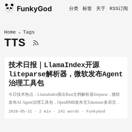
FunkyGod
分类
标签
关于
RSS订阅
Home
Tags
»
TTS
技术日报｜LlamaIndex开源
liteparse解析器，微软发布Agent
治理工具包
今日技术热点：LlamaIndex推出Rust文档解析器liteparse，微软
发布AI Agent治理工具包，OpenBMB发布无Tokenizer多语言
TTS模型，MoneyPrinterTurbo周增万星，Agent元技能框架
2026-05-31
·
2 min
·
241 words
·
FunkyGod
harness亮相。