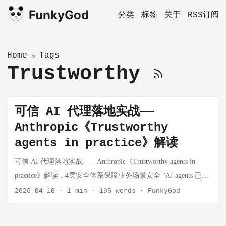
FunkyGod
分类
标签
关于
RSS订阅
Home
Tags
»
Trustworthy
可信 AI 代理落地实战——
Anthropic《Trustworthy
agents in practice》解读
可信 AI 代理落地实战——Anthropic《Trustworthy agents in
practice》解读，4层安全体系保障业务场景安全 "AI agents 已从
简单问答工具进化为能自主执行代码、管理文件、跨应用完成
2026-04-10
·
1 min
·
195 words
·
FunkyGod
任务的系统。" ——Anthropic 官方博客 1️⃣ 什么是"可信 AI 代
理" AI 代理（Agent）已不再是单纯的聊天机器人，而是 模型 +