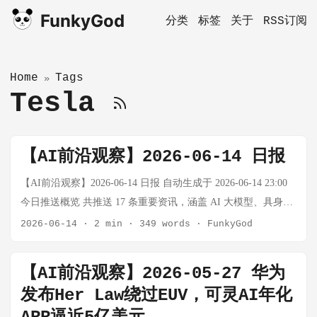
FunkyGod
分类
标签
关于
RSS订阅
Home
Tags
»
Tesla
【AI前沿观察】2026-06-14 日报
【AI前沿观察】2026-06-14 日报 自动生成于 2026-06-14 23:00
今日推送概览 共推送 17 条重要资讯，涵盖 AI 大模型、具身智
能、开源生态、中国 AI 云战场以及 Elon Musk 帝国五大主线。
2026-06-14
·
2 min
·
349 words
·
FunkyGod
大模型与AI基础设施 SpaceX 史上最大 IPO：马斯克成为全球首
位万亿富翁 事实：SpaceX 以 750 亿美元融资规模登陆纳斯达
【AI前沿观察】2026-05-27 华为
克，首日市值突破 2 万亿美元，超额认购近 4 倍，需求高达
发布Her Law绕过EUV，可灵AI年化
2500 亿美元。4400 名 SpaceX 员工因此成为百万富翁。Elon
Musk 凭借 SpaceX 持仓正式成为全球首位万亿富翁。 思考：