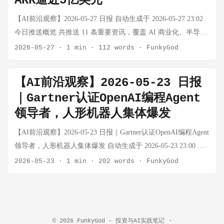
ARR逼近5亿美元
SpaceX 的 IPO 规模远超 Amazon 的历史峰值，标志着太空算力
【AI前沿观察】2026-05-27 日报 自动生成于 2026-05-27 23:02
基础设施正式进入资本市场。Musk 帝国的核心已从 Tesla 转向
今日推送概览 共推送 11 条重要资讯，覆盖 AI 商业化、半导体
SpaceX——后者才是他真正的"算力底座"。TSLA 成为 Musk 帝
制造突破、自动驾驶、AI 基础设施、AI 政策等多个维度。今日
2026-05-27
·
1 min
·
112 words
·
FunkyGod
国中表现最弱的资产，这不是偶然。 Tesla Robotaxi 扩张受阻：
最大看点：华为在中科院学术会议上发布"Her Law"，以 3D 堆
奥斯汀车队不足 Waymo 十分之一 事实：Tesla 在德州奥斯汀仅
叠技术绕过 EUV 制裁，这是中国半导体自主路线的重要里程
【AI前沿观察】2026-05-23 日报
部署 42 辆无人 Robotaxi，而 Waymo 同期达 577 辆，百事可乐
碑。 AI 领域 快手Q1财报：可灵AI收入大增300%，年化ARR逼
已运营 41 辆完全无人驾驶卡车。FSD v15 重写导致 20 辆测试
｜Gartner认证OpenAI编程Agent
近5亿美元 事实：快手2026年Q1营收337.2亿元，同比增长3%。
车队地图数据被掩盖，Tesla 承诺一再跳票。Tesla 股价 2026 年
领导者，人形机器人集体爆发
最大亮点来自可灵AI——单季收入突破6.5亿元，同比暴增
已下跌 11%，是 Musk 帝国中表现最弱的资产。 思考：FSD 的
300%，年化ARR逼近5亿美元。不过AI投入也拖累了利润端，
【AI前沿观察】2026-05-23 日报｜Gartner认证OpenAI编程Agent
问题不是工程能力，而是 Tesla 的路线傲慢——坚持"端到端"路
经调整净利润下滑26.3%，毛利率降至51.2%。 思考：可灵AI是
领导者，人形机器人集体爆发 自动生成于 2026-05-23 23:00 📊
线而非 Waymo 的高精地图 + 传感器融合。当技术路线被市场证
中国AI视频生成领域商业化最成功的案例之一。5亿美元ARR在
今日推送概览 共推送 6 条 重要资讯，涵盖 AI 编程 Agent、人
2026-05-23
·
1 min
·
202 words
·
FunkyGod
伪，股价下跌就是必然。Tesla Robotaxi 的失败本质上是路线固
AI应用层属于头部水平，但快手为AI付出的代价也显而易见
形机器人量产突破、自动驾驶商业化三大方向。今日的主旋律
执的代价。 亚马逊 CEO 私人谈话引发政府对 Anthropic Claude
——利润承压、毛利率下滑。AI应用层的"增长与盈利"悖论仍
异常清晰——具身智能从概念走向落地，多个玩家同时在制
模型的监管打压 事实：《华尔街日报》报道，亚马逊 CEO
在持续，谁能率先跑通盈利模型，谁就是下一阶段赢家。
造、部署、商业化三个维度取得了实质性进展。 🔵 AI 领域
Andy Jassy 与美国官员的私人谈话，引发了政府对 Anthropic
Google搜索AI化引发用户强烈反弹，DuckDuckGo安装量飙升
OpenAI named a Leader in enterprise coding agents by Gartner 事
Claude 模型的监管打压行动。这是一场围绕 AI 监管的权力博
33% 事实：Google I/O 大会后推出的搜索框AI改造遭遇大量负
© 2026
FunkyGod - 投资与AI实践笔记
·