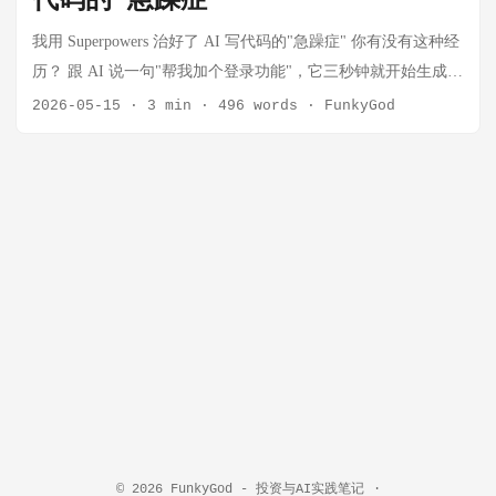
代码的'急躁症'
的经验和要求增加到 skills，以便更好的编程和业务准确性，最
好是将自身业务的要求单独作为 skills 引入到编程工具里。
我用 Superpowers 治好了 AI 写代码的"急躁症" 你有没有这种经
Superpowers 是一个给 AI 编程 Agent 的完整软件开发方法论，
历？ 跟 AI 说一句"帮我加个登录功能"，它三秒钟就开始生成代
由一组可组合 skills 和初始指令组成。它的基本工作流是：先澄
码了。你还没来得及说"我要 OAuth 不要密码登录"，它已经把
2026-05-15
·
3 min
·
496 words
·
FunkyGod
清需求、写设计、写实施计划、TDD 实现、代码审查、验证、
整个 auth 模块写完了。跑一下，报错。让它修，改了三处引入
最后合并/PR/清理。 该不该装？三层判断 层面 判断 技术层面
两个新 bug。再改，需求理解全歪了。 折腾一小时，还不如自
不必须。没有它，AI coding agent 也能写代码。 工程质量层面
己写。 问题不在 AI 笨——现在的 Claude、GPT 编程能力已经
对复杂项目，强烈建议。它强制 TDD、审查、验证，能减少"AI
很强了。问题是它太急了。还没搞清楚你要什么，就急着动
自信但没验证"的问题。 Superpowers 自身规则层面 一旦安装并
手。没有设计，没有测试，没有验证，凭着"感觉"改代码，改完
启用，它的 using-superpowers 明确要求：只要有 1% 可能适
说一句"看起来没问题"就算完成。 我最近发现了一个开源项
用，就必须先调用相关 skill；README 也说这些是 mandatory
目，专门治这个毛病。 Superpowers 是什么 Superpowers 是一个
workflows, not suggestions。 我的建议：重项目安装，轻任务选
给 AI 编程 Agent 装的插件。它不改变模型能力，而是给 Agent
择性使用；团队协作/生产代码建议默认启用；纯探索、一次性
加了一套强制执行的开发流程。 你可以把它理解为：一个严厉
原型可以不用或显式绕开。 1. using-superpowers — 入口规则 这
但好心的技术 Lead，站在 AI 后面盯着它—— "停，先搞清楚需
个 skill 不是某个开发动作，而是**"调度所有 skills 的总开
求再写代码。" "计划呢？计划写好再动手。" "测试呢？测试先
关"**。它要求 agent 在任何任务开始前先判断是否有相关
写，代码后写。" "代码审查过了吗？没过不许继续。" 它由
skill；只要有一点可能适用，就要先调用 skill，而不是凭经验直
Jesse Vincent（Prime Radiant 公司）开发，目前版本 v5.1.0，
© 2026
FunkyGod - 投资与AI实践笔记
·