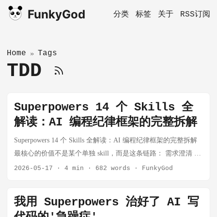
FunkyGod
分类
标签
关于
RSS订阅
Home
Tags
»
TDD
Superpowers 14 个 Skills 全
解读：AI 编程纪律框架的完整拆解
Superpowers 14 个 Skills 全解读：AI 编程纪律框架的完整拆解
最核心的价值不是某个单独 skill，而是这条链路： 需求澄清 →
设计确认 → 计划拆解 → 隔离开发 → TDD → review → 验证
2026-05-17
·
4 min
·
682 words
·
FunkyGod
→ 收尾 这条链路正好针对 AI coding 最常见的失败模式：过早
实现、缺少测试、猜测修复、跳过验证、过早宣布成功。 注
我用 Superpowers 治好了 AI 写
意：要经常更新 skills 的代码版本和自己结合实际使用，将自己