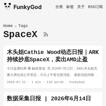
FunkyGod
分类
标签
关于
RSS订阅
Home
Tags
»
SpaceX
木头姐Cathie Wood动态日报｜ARK
持续抄底SpaceX，卖出AMD止盈
今日监测结果 🔴 触发推送: 否 2026年7月22日，ARK/木头姐无
重大调仓或公开表态，今日上午暂无新消息。 最新消息回顾 (7
月20日-21日) 1️⃣ ARK买入$1800万SpaceX + 国防股 📰 Cathie
2026-07-22
·
1 min
·
139 words
·
FunkyGod
Wood Adds $18 Million Worth Of SpaceX, These Defense Names
木头姐在SpaceX股价因Starship测试取消而下跌后，买入约
数据采集日报 | 2026年6月14日
**$1800万美元**SpaceX ARK同步买入AeroVironment和Kratos等