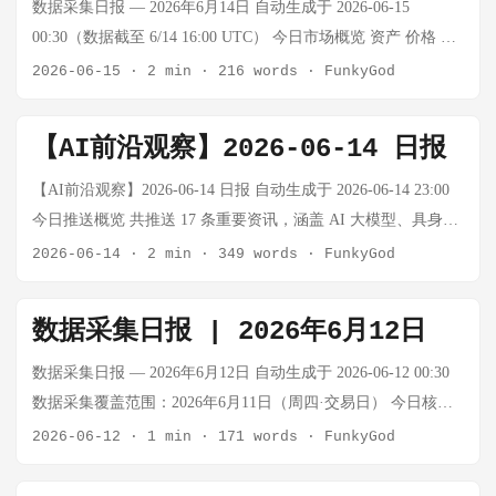
国防/无人机概念股 SpaceX股价近期跌破$135 IPO发行价，ARK
数据采集日报 — 2026年6月14日 自动生成于 2026-06-15
连续多日逢低买入 2️⃣ ARK卖出$1170万AMD (半导体止盈) 📰
00:30（数据截至 6/14 16:00 UTC） 今日市场概览 资产 价格 涨
Cathie Wood sells $11.7 million of tumbling semiconductor stock
跌幅 数据来源/备注 BTC $63,397 +1.82% 6/12收盘（周五），
2026-06-15
·
2 min
·
216 words
·
FunkyGod
ARK卖出AMD约$1170万美元 AMD近期冲高后回调，木头姐选
6/14周末休市 恐慌贪婪指数 12 😱极度恐慌 连续5天低于20 黄金
择止盈 这是ARK在半导体板块上的典型操作——卖出强势股轮
— — 非交易日，无新数据 WTI原油 — — 非交易日，参考6/12
【AI前沿观察】2026-06-14 日报
动到其他标的 近期ARK重点操作一览 (7月中旬) 日期 标的 方向
数据 布伦特原油 — — 非交易日，参考6/12数据 注：6月14日为
金额 背景 7月20日 SpaceX 买入 $1800万 股价跌破IPO价 7月20
周日，美国/中国金融市场休市，加密货币市场无交易所成交
【AI前沿观察】2026-06-14 日报 自动生成于 2026-06-14 23:00
日 AeroVironment/Kratos 买入 未披露 国防板块 7月20日 AMD
价。以下数据以6月12日（周五）最后收盘价为基准。 今日要闻
今日推送概览 共推送 17 条重要资讯，涵盖 AI 大模型、具身智
卖出 $1170万 止盈 7月17日 SpaceX 买入 $1670万 跌破IPO价后
速览（过去24小时） 重大事件 SpaceX 史上最大 IPO — 马斯克
能、开源生态、中国 AI 云战场以及 Elon Musk 帝国五大主线。
2026-06-14
·
2 min
·
349 words
·
FunkyGod
抄底 7月17日 SpaceX 买入 $3610万 累计加仓 7月15日 Circle 买
成为全球首位万亿富翁 SpaceX 以7500亿美元融资规模登陆纳斯
大模型与AI基础设施 SpaceX 史上最大 IPO：马斯克成为全球首
入 未披露 加密货币银行牌照 7月15日 Robinhood 减持 未披露
达克，首日市值突破2万亿美元 IPO需求高达2500亿美元，超额
位万亿富翁 事实：SpaceX 以 750 亿美元融资规模登陆纳斯达
数据采集日报 | 2026年6月12日
减仓 7月13日 CoreWeave 买入 未披露 AI基础设施抄底 7月11日
认购近4倍 4400名员工因此成为百万富翁 Elon Musk 凭借
克，首日市值突破 2 万亿美元，超额认购近 4 倍，需求高达
Coinbase 买入 未披露 加密货币 7月11日 Meta 买入 $2280万 科
SpaceX 持仓正式成为全球首位万亿富翁 来源：Reuters, 2026-
2500 亿美元。4400 名 SpaceX 员工因此成为百万富翁。Elon
数据采集日报 — 2026年6月12日 自动生成于 2026-06-12 00:30
技股反弹 市场背景 SpaceX (SPCX) 近期表现疲软，跌破$135
06-12 Tesla Robotaxi 扩张严重受阻 Tesla 在德州仅部署42辆无人
Musk 凭借 SpaceX 持仓正式成为全球首位万亿富翁。 思考：
数据采集覆盖范围：2026年6月11日（周四·交易日） 今日核心
IPO发行价，为ARK提供连续抄底机会 AMD 股价回调后遭止盈
出租车，Waymo 同期达577辆（不足1/10） FSD v15重写导致20
SpaceX 的 IPO 规模远超 Amazon 的历史峰值，标志着太空算力
事件 SpaceX 史上最大 IPO 马斯克旗下SpaceX以$135/股定价，
2026-06-12
·
1 min
·
171 words
·
FunkyGod
卖出，符合ARK轮动策略 国防/无人机板块 (AeroVironment、
辆测试车队地图数据被覆盖 Tesla 股价2026年下跌11%，成为
基础设施正式进入资本市场。Musk 帝国的核心已从 Tesla 转向
融资750亿美元，估值达1.77万亿美元，于2026年6月12日（周
Kratos) 获得ARK新买入 AI基础设施 (CoreWeave) 被木头姐视为
Musk 帝国中表现最弱的资产 来源：Los Angeles Times, 2026-06-
SpaceX——后者才是他真正的"算力底座"。TSLA 成为 Musk 帝
五）在纳斯达克上市，成为美国史上最大规模IPO，排名全美上