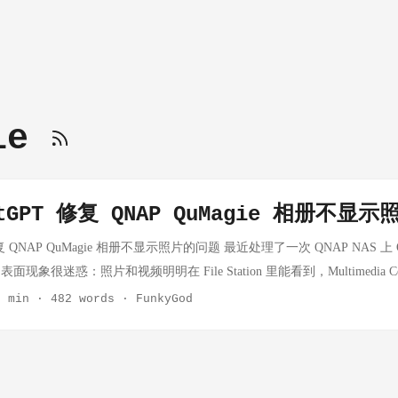
gie
tGPT 修复 QNAP QuMagie 相册不显
修复 QNAP QuMagie 相册不显示照片的问题 最近处理了一次 QNAP NAS 上 
象很迷惑：照片和视频明明在 File Station 里能看到，Multimedia Co
uMagie 页面里却始终是空的。 这篇文章记录完整排查和修复过程。为了
3 min
·
482 words
·
FunkyGod
号、真实共享目录、家庭成员姓名、照片路径都做了替换。示例目录和账号
 问题现象 NAS 上有一个用于存放家庭照片的共享目录，本文用下面这个
ie 的内容来源也已经添加了这个目录。登录 QuMagie 后，页面提示： 此内
 此内容源文件夹可能为空，您的访问权限不足，或文件当前仍在处理中。