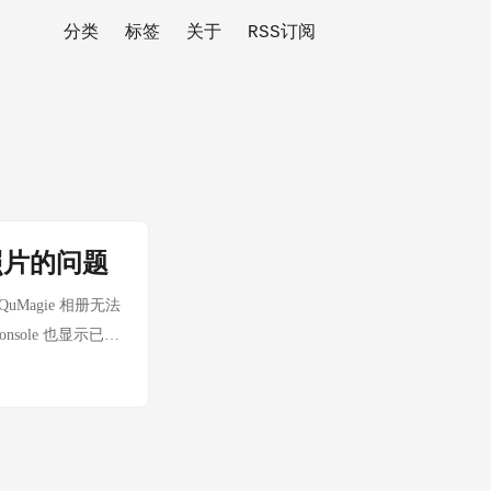
分类
标签
关于
RSS订阅
示照片的问题
QuMagie 相册无法
nsole 也显示已经
保护隐私，文中的
仅用于说明问题，
名字代替： 家庭
容源文件夹中没有可
 但其他地方看起