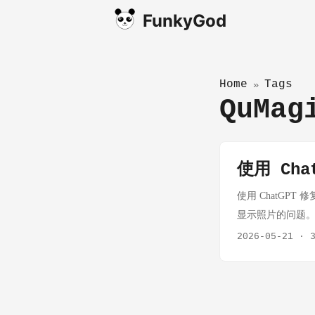
FunkyGod
Home
Tags
»
QuMa
使用 Cha
使用 ChatGPT 
显示照片的问题。表面现
完成索引，但 Q
2026-05-21
·
NAS 地址、账
不对应真实环境。
照片/ QuMag
用的照片或视频。