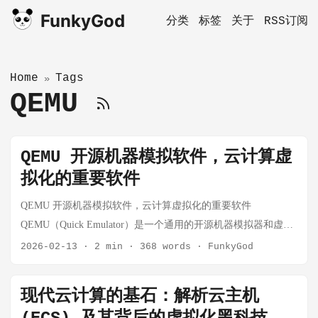
FunkyGod
分类
标签
关于
RSS订阅
Home
Tags
»
QEMU
QEMU 开源机器模拟软件，云计算虚
拟化的重要软件
QEMU 开源机器模拟软件，云计算虚拟化的重要软件
QEMU（Quick Emulator）是一个通用的开源机器模拟器和虚拟
化软件。它在虚拟化技术栈中扮演着至关重要的角色，特别是
2026-02-13
·
2 min
·
368 words
·
FunkyGod
在与 KVM 配合使用时。缺陷是： QEMU 是运行在用户空间的
普通软件，如果虚拟机每次读写硬盘都要经过 QEMU 进行纯软
现代云计算的基石：解析云主机
件模拟，性能会非常差。 QEMU 开源机器模拟软件，虚拟化的