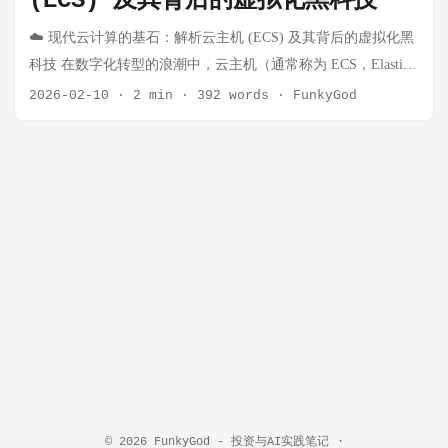
(ECS) 及其背后的虚拟化黑科技
重要软件 1. QEMU 的两种核心模式 QEMU 最大的特点是它的
多功能性，它主要有两种运行模式： 纯软件模拟
☁️ 现代云计算的基石：解析云主机 (ECS) 及其背后的虚拟化黑
（Emulator）： 原理：通过动态二进制翻译（Dynamic Binary
科技 在数字化转型的浪潮中，云主机（通常称为 ECS，Elastic
Translation），QEMU 可以将一种 CPU 架构（如 ARM）的指令
Compute Service）已成为企业和开发者最熟悉的计算资源。但
2026-02-10
·
2 min
·
392 words
·
FunkyGod
实时翻译成另一种架构（如 x86）的指令。 用途：这使得你可
你是否想过，当你点击“创建实例”的那一刻，底层究竟发生了什
以在 x86 电脑上运行为 ARM 或 PowerPC 编写的程序。虽然兼
么？这设计IDC、服务器、网络、操作系统、KVM、Qemu等多
容性极强，但由于每条指令都需要软件翻译，性能非常慢。 硬
方协作。 通过核心定义、底层架构（KVM/QEMU）、性能优化
件辅助虚拟化（Virtualizer）： 原理：当 QEMU 运行在与宿主
（VirtIO）以及未来演进（硬件卸载）四个维度，入门看懂云主
机相同的 CPU 架构上（例如都在 x86 上），并且配合
机。 1. 什么是云主机？它与物理服务器有何不同？ 云主机
KVM（基于内核的虚拟机）使用时，它可以利用 CPU 的硬件虚
(Cloud Host) 是云计算基础设施（IaaS）中最基础的服务。它不
拟化扩展（如 Intel VT-x 或 AMD-V）直接执行客户机代码。 用
是一台你可以触摸到的实体机器，而是通过虚拟化技术，从庞
途：这种模式下，QEMU 的性能接近原生硬件，是目前云计算
大的物理服务器集群中“切分”出来的弹性计算资源（包含
（如 OpenStack）和企业虚拟化的主流方式。 2. QEMU 在 KVM
vCPU、内存、操作系统、网络和磁盘）。 🆚 云主机 vs. 传统物
架构中的角色 虽然 KVM 提供了 CPU 和内存的虚拟化能力，但
理服务器 特性 传统物理服务器 (Physical Server) 云主机 (ECS)
它本身并不具备完整的计算机功能（如没有硬盘、网卡、显卡
交付速度 慢（采购、运输、上架需数天） 极快（分钟级在线创
等）。QEMU 填补了这一空白，通常被称为 "QEMU-KVM" 架
建，即开即用） 弹性伸缩 困难（升级硬件需停机、受限于物理
构： KVM (内核态)：负责处理“硬核”的计算任务，直接管理
槽位） 极高弹性（支持在线升降配，无缝应对业务高峰） 运维
© 2026
FunkyGod - 投资与AI实践笔记
·