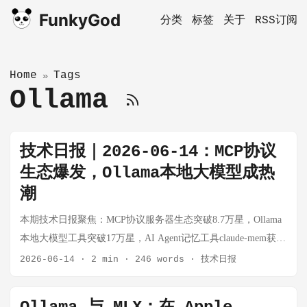
FunkyGod
分类
标签
关于
RSS订阅
Home
Tags
»
Ollama
技术日报｜2026-06-14：MCP协议
生态爆发，Ollama本地大模型成热
潮
本期技术日报聚焦：MCP协议服务器生态突破8.7万星，Ollama
本地大模型工具突破17万星，AI Agent记忆工具claude-mem获
8.2万星，同时收录高频交易机器人freqtrade。
2026-06-14
·
2 min
·
246 words
·
技术日报