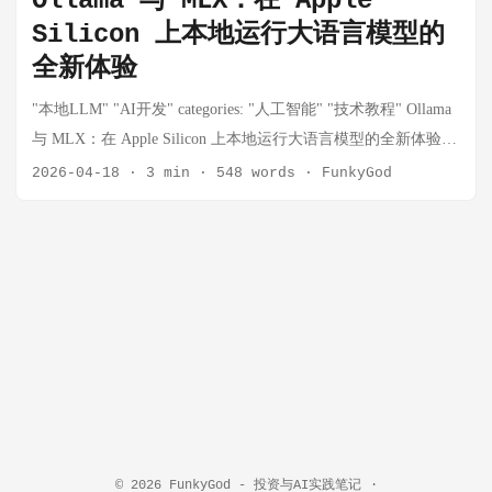
Ollama 与 MLX：在 Apple
Silicon 上本地运行大语言模型的
全新体验
"本地LLM" "AI开发" categories: "人工智能" "技术教程" Ollama
与 MLX：在 Apple Silicon 上本地运行大语言模型的全新体验
最近在模型调用经常遇到限流问题，导致任务频繁失败，模型
2026-04-18
·
3 min
·
548 words
·
FunkyGod
商的coding plan价格实在是不便宜，于是准备在本地mac部署
ollama的小模型，然后给任务能力要求不高的场景使用。 标
签：#AppleSilicon #MLX #Ollama #本地LLM# #AI开发 我本地
部署以Qwen微调的模型为主，毕竟内存有限 1. 背景 在过去两
年里，本地大语言模型（LLM）在开发者社区迅速兴起。 LM
Studio 通过 GGUF、MLX 等格式让 Mac 用户能够离线跑模型。
Ollama 则以轻量的 CLI / API 为核心，强调易于集成的开发者
体验。 2024 年 Apple 推出 MLX 框架后，Ollama 在 2026 年完
成了对 MLX 的深度集成，并针对 M5 系列（M5、M5 Pro、
M5 Max） 进行专门优化，配合 NVFP4 量化格式，显著提升了
© 2026
FunkyGod - 投资与AI实践笔记
·