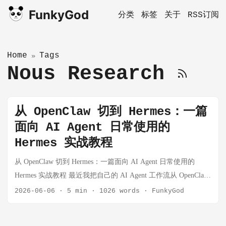
FunkyGod
分类
标签
关于
RSS订阅
Home
Tags
»
Nous Research
从 OpenClaw 切到 Hermes：一篇
面向 AI Agent 日常使用的
Hermes 实战教程
从 OpenClaw 切到 Hermes：一篇面向 AI Agent 日常使用的
Hermes 实战教程 最近我把自己的 AI Agent 工作流从 OpenClaw
切到了 Hermes。切换之后最大的感受是：OpenClaw 更像一个
2026-06-06
·
5 min
·
1026 words
·
FunkyGod
Agent 控制台，而 Hermes 更像一个会越用越顺手的个人自动化
运行时。 如果你之前用 OpenClaw 的重点是多渠道接入、Agent