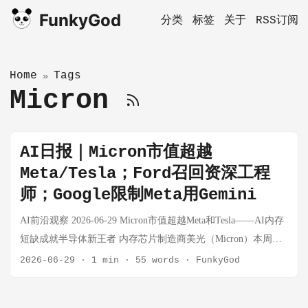
FunkyGod
分类
标签
关于
RSS订阅
Home
Tags
»
Micron
AI日报｜Micron市值超越
Meta/Tesla；Ford召回资深工程
师；Google限制Meta用Gemini
AI前沿观察 2026-06-29 Micron市值超越Meta和Tesla——AI内存
短缺成就半导体新王者 内存芯片制造商美光（Micron）本周成
为华尔街新宠。周四盘中一度短暂超越Meta和Tesla市值，周五
2026-06-29
·
1 min
·
55 words
·
FunkyGod
收盘市值约1.27万亿美元，股价年内涨幅超236%。这一切的背
后，是AI数据中心建设狂潮对HBM（高带宽内存）的疯狂需