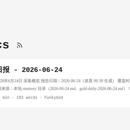
ics
 - 2026-06-24
26年6月24日 采集概览 报告日期：2026-06-24（凌晨 00:30 生成） 覆盖时间
数据来源：本地 memory 目录（2026-06-24.md、gold-daily-2026-06-24
26-06-24 10:27 CST，来源：Swissquote 实时报价） 指标 数值 备注 XAU
1 min
·
193 words
·
FunkyGod
6 / Ask $4,072.07 XAU/CNY ¥889.47/克 按 USD/CNY 6.7944 换算 USD/C
47 实时 DXY ~101.4 基于 EUR/USD 等推算 XAG/USD $61.42/盎司 实时 
4,030 参考±1% 日内波动估算 黄金价格变化（对比 2026-06-19 收盘 $4,195.92）
.95%） XAU/CNY/g 变化：¥-23.36（-2.56%） XAG/USD 变化：-$3.77