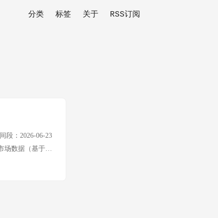
分类
标签
关于
RSS订阅
段：2026-06-23
.md） 市场数据（基于本
/USD $4,072/
NY 6.7944 实时
24h 高/低（估算）
 XAU/USD 变
（-3.77%） 简要分析