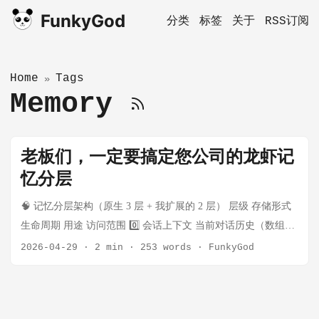
FunkyGod
分类
标签
关于
RSS订阅
Home
Tags
»
Memory
老板们，一定要搞定您公司的龙虾记
忆分层
🧠 记忆分层架构（原生 3 层 + 我扩展的 2 层） 层级 存储形式
生命周期 用途 访问范围 0️⃣ 会话上下文 当前对话历史（数组）
单次会话 实时理解、即时决策 当前 session 1️⃣ 每日日志
2026-04-29
·
2 min
·
253 words
·
FunkyGod
memory/YYYY‑MM‑DD.md 永久（文件） 原始事件记录、原始
决策、待办 当前 agent（main session） 2️⃣ 长期记忆
MEMORY.md 永久（文件） 精炼知识、经验总结、偏好、教训