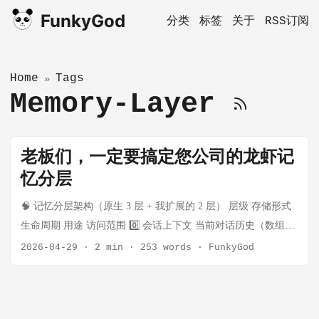
FunkyGod
分类
标签
关于
RSS订阅
Home
Tags
»
Memory-Layer
老板们，一定要搞定您公司的龙虾记
忆分层
🧠 记忆分层架构（原生 3 层 + 我扩展的 2 层） 层级 存储形式
生命周期 用途 访问范围 0️⃣ 会话上下文 当前对话历史（数组）
单次会话 实时理解、即时决策 当前 session 1️⃣ 每日日志
2026-04-29
·
2 min
·
253 words
·
FunkyGod
memory/YYYY‑MM‑DD.md 永久（文件） 原始事件记录、原始
决策、待办 当前 agent（main session） 2️⃣ 长期记忆
MEMORY.md 永久（文件） 精炼知识、经验总结、偏好、教训