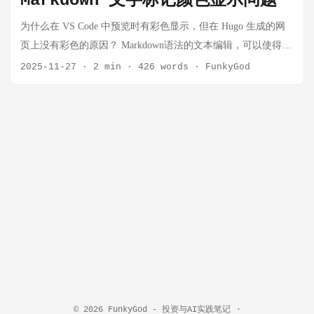
Markdown 文字标记颜色显示问题
始觉得 Markdown 成了一种束缚。 Markdown 的局限性 信息密
度低 超过 100 行的 Markdown 文件读起来就很吃力。当 Claude
为什么在 VS Code 中预览时有彩色显示，但在 Hugo 生成的网
需要表达： 表格数据 设计系统（颜色、组件） 图表和插图 交
页上没有彩色的原因？ Markdown语法的文本编辑，可以使得博
互效果 Markdown 只能： 画丑丑的 ASCII 图 用 unicode 字符近
客文章在视觉上更加丰富多彩，提高阅读体验。但是使用
2025-11-27
·
2 min
·
426 words
·
FunkyGod
似呈现颜色（如 🟣🟢🔴） 贴截图或图片链接 视觉体验差
PaperMod主题默认配置会出现“为什么在 VS Code 中预览时有彩
Markdown 扁平化了一切。代码 diff、流程图、模块关系——这
色显示，但在 Hugo 生成的网页上没有彩色的问题”。这实际上
些空间信息在 Markdown 里全部被压成一维文字。 当方案的复
和我们对css和html的配置有很大关系，本文将教大家如何配置
杂度超过一屏时，Markdown 从"文档"变成了"阅读障碍"。 分享
正确的富文本渲染样式。 问题分析 经过分析，发现了两个主要
不便 大多数浏览器不能原生渲染 Markdown 文件。你只能： 作
问题： 标准 Markdown 元素无彩色样式：Hugo PaperMod 主题
为邮件附件发送 粘贴到 GitHub 评论里 上传到某个平台
默认只对代码块提供了语法高亮，但对于其他 Markdown 元素
（Notion、飞书等） 而 HTML？上传到 S3 或任何静态托管，一
如加粗、斜体、内联代码等没有提供彩色样式。 HTML 标签被
个链接就能分享。 ...
过滤：在某些 Markdown 文件中使用了 HTML 标签来设置颜色
（如<font color="#2DC26B">或<span
style="background:#fdbfff">），但 Hugo 默认会过滤掉不安全的
HTML 标签，导致这些彩色样式在网页中不显示。 解决方案 创
建自定义 CSS 文件 在项目的 assets/css/extended/ 目录下创建一
个新文件 markdown-colors.css /* 为Markdown元素添加彩色样式
© 2026
FunkyGod - 投资与AI实践笔记
·