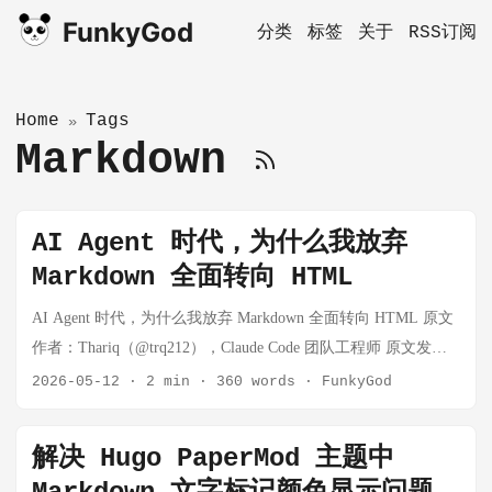
FunkyGod
分类
标签
关于
RSS订阅
Home
Tags
»
Markdown
AI Agent 时代，为什么我放弃
Markdown 全面转向 HTML
AI Agent 时代，为什么我放弃 Markdown 全面转向 HTML 原文
作者：Thariq（@trq212），Claude Code 团队工程师 原文发布
于 2026 年 5 月 9 日 背景 Markdown 已经成为 AI Agent 与我们
2026-05-12
·
2 min
·
360 words
·
FunkyGod
沟通时的主流文件格式。它简洁、可移植，具备一定的富文本
能力，并且便于编辑。Claude 甚至已经擅长在 Markdown 文件
解决 Hugo PaperMod 主题中
中用 ASCII 字符绘制图表。 但随着 Agent 能力越来越强，我开