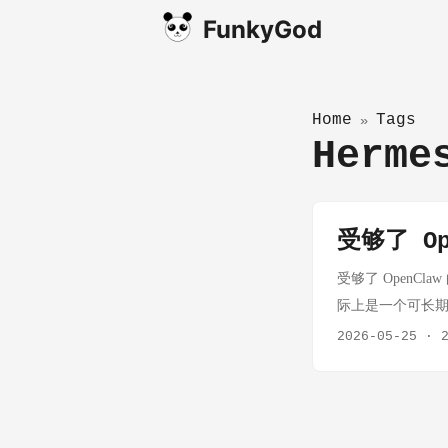
FunkyGod
Home
Tags
»
Herme
受够了 Op
受够了 OpenCla
际上是一个可长期运
Operating Sys
2026-05-25
·
全球使用量最大的 A
Agent，效果居然
长期记忆隔离 · 子代
Agent 领域最