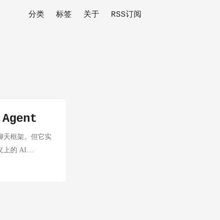
分类
标签
关于
RSS订阅
Agent
AI 聊天框架。但它实
上的 AI
Router 的数据成为目前
 Hermes
多Agent协作 ·
根本原因 1. 解决了
而是在架构层面内置了