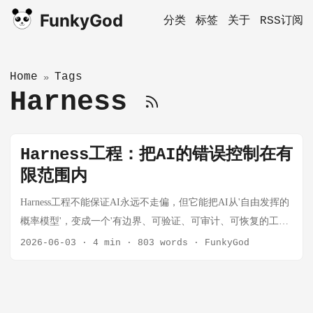
FunkyGod
分类
标签
关于
RSS订阅
Home
Tags
»
Harness
Harness工程：把AI的错误控制在有
限范围内
Harness工程不能保证AI永远不走偏，但它能把AI从'自由发挥的
概率模型'，变成一个'有边界、可验证、可审计、可恢复的工程
系统'。
2026-06-03
·
4 min
·
803 words
·
FunkyGod