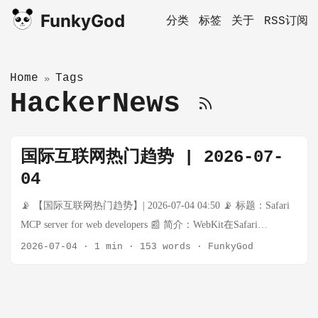
FunkyGod
分类
标签
关于
RSS订阅
Home
Tags
»
HackerNews
国际互联网热门趋势 | 2026-07-
04
📡 【国际互联网热门趋势】| 2026-07-04 04:50 📡 标题：Safari
MCP server for web developers 📰 简介：WebKit在Safari
Technology Preview 247中引入Model Context Protocol服务器，让
2026-07-04
·
1 min
·
153 words
·
FunkyGod
AI代理能直接连接Safari进行开发调试，包括DOM访问、网络请
求、截图、控制台输出等，大幅减少窗口切换。 🔗 原文：点击
查看 💡 思考：MCP正在成为AI代理连接各类工具的标准协议，