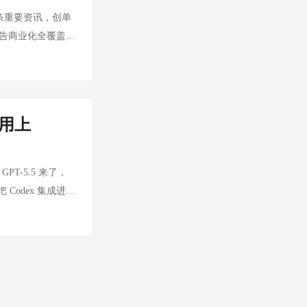
—一家专注于帮助企业部署
19 条重要资讯，创单
。 思考：这是
到广告商业化全覆盖
。DeployCo 的
成最大亮点 AI 竞争格
成商的蛋糕。这对传
额归零 🔵 AI 领
penAI 事实：
的安全部署框架。核心设计包
制和审计追踪。这是对
险需人工确认）、
须用上
实践"。OpenAI
 Agent 从"能
。当 AI 能自主写
t 的"企业安全合
5.5 and GPT-
ent 产品的标配。
PT-5.5 来了，
网络威胁检测与安全运
-5.5-Cyber 网络安全
Codex 集成进开
估的赛道。随着 AI
ber（TAC）信任框
 系列中的"程序员专属
ber 的发布标志
的标杆案例。身份验
 为什么老板们必须
ence with new
 AI 安全分发的行
odex 可以在提交
 架构，支持实时翻译、语
 API 模型：GPT-
落地？ 不是让每个
水平、翻译质量接
翻译，70+ 输入语言到
ns，代码提交自动审查
手机更早成为下一个
 交互主战场。
架构文档喂给 AI，