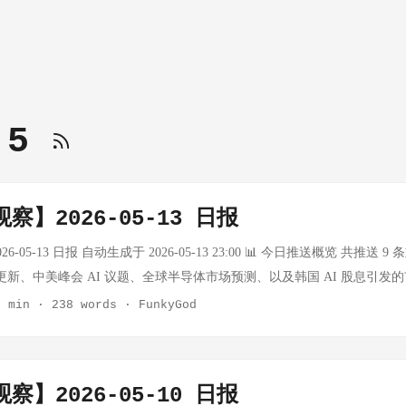
5.5
察】2026-05-13 日报
6-05-13 日报 自动生成于 2026-05-13 23:00 📊 今日推送概览 共推送
博客更新、中美峰会 AI 议题、全球半导体市场预测、以及韩国 AI 股息引发
内释放多篇重磅文章，从企业部署公司到 GPT-5.5 网络安全特化版本，战略布
2 min
·
238 words
·
FunkyGod
rameter Golf taught us 事实：OpenAI 发布了关于 "Parameter Golf
技术的最新进展。这篇文章揭示了在 AI 竞赛中，如何通过更精细的参
当行业内卷到"参数高尔夫"这种微操层面，说明大模型的基础架构红利正
察】2026-05-10 日报
"转向"精调度"——谁能用更少算力跑出更强性能，谁就掌握下一代 AI 的定