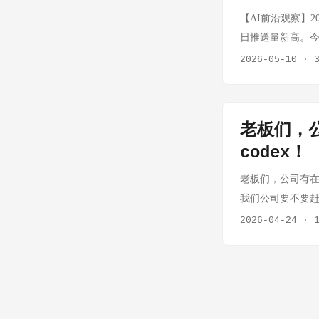
launches the 
【AI前沿观察】202
AI 的子公司。这
日推送量新高。今日
OpenAI 商业化的
Q1 财报季收官——四
2026-05-10
·
成立意味着 Op
局剧变——中国大模型
统 IT 服务商是明确信
域 Running Co
OpenAI 详细
括：沙盒执行边
老板们，公
AI Agent 安
Auto-revie
选择公开 Code
codex！
用"到"敢用"的关
代码、执行命令时，安全不是
规操作系统"。Aut
老板们，公司有在用O
5.5-Cyber 事
Scaling Trusted
我们公司要不要赶紧
营，提供 Trust
专用模型，以限量预览
发流程！ 什么是 C
2026-04-24
·
降低了攻击门槛（自
架，基于身份验证
版本"。它不是用
着 OpenAI 正式进
证 + 信任分级 
重视？ 效率提升 
models in t
业标准模式。 Advanci
前自动检查常见错
音对话和多语言交
Realtime-2（
人去开一个 ChatGP
近专业译员时，全
13 种输出语言）、
IDE 插件：给团队