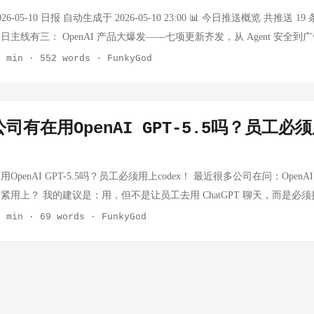
OpenAI Deployment Company 事实：OpenAI 宣布成立 "DeployCo"—
6-05-10 日报 自动生成于 2026-05-10 23:00 📊 今日推送概览 共推送 
意味着 OpenAI 正式从"卖 API"升级为"卖解决方案"，深入企业交付环节
主线有三： OpenAI 产品大爆发——七项更新齐发，从 Agent 安全
关键一跃。从 Anthropic 到 Google，所有头部 AI 公司都在加速企业服务布局
大科技巨头 AI Capex 合计 $725B 创纪录，Google Cloud 63% 增速
3 min
·
552 words
·
FunkyGod
enAI 不再满足于做"基础设施提供商"，而是要直接吃掉咨询公司、系统集
调用量首超美国，Anthropic 年化收入超越 OpenAI，英伟达中国市场份
号：要么学会用 AI，要么被 AI 公司取代。 Running Codex safely at O
dex safely at OpenAI 事实：OpenAI 详细阐述了 Codex 编程 Agent 
阐述了 Codex（AI 编程 Agent）的安全运行框架，包括沙箱隔离、权限控
界（限制写入路径、网络访问）、分级审批策略（低风险自动通过，高风
司有在用OpenAI GPT-5.5吗？员工必
全性的一次系统性回应。 思考：AI Agent 的安全问题正在从"理论担忧"变成"工程
w 子代理（自动审批常规请求减少中断），以及代理原生遥测日志。 思考：标志着 AI
x 的安全架构，既是行业领导力的展示，也是在为 Agent 大规模企业部署铺路
键转变。把沙盒、审批、日志三大机制系统性整合，本质上是在做 AI Agen
附加题，而是及格线。 Scaling Trusted Access for Cyber with GPT-
o-review 子代理——用 AI 审批 AI——的设计尤其巧妙，将成为所有 Ag
penAI GPT-5.5吗？员工必须用上codex！ 最近很多公司在问：OpenAI G
实：OpenAI 发布 GPT-5.5 及其网络安全特化版 GPT-5.5-Cyber，专注于
 Access for Cyber with GPT-5.5 and GPT-5.5-Cyber 事实：OpenAI 发布 GPT
用上？ 我的建议是：用，但不是让员工去用 ChatGPT 聊天，而是必须把 
ed Access 机制控制敏感场景下的模型使用。 思考：AI 网络安全是一个被低
形式提供给关键基础设施安全团队。同时推出 Trusted Access for Cy
odex？ Codex 是 OpenAI 专门为代码任务优化的大模型，是 GPT-5.5
1 min
·
69 words
·
FunkyGod
动生成钓鱼邮件、发现漏洞），防御方同样需要 AI 武器化。GPT-5.5-Cy
和信任分级让防御者获得增强能力。 思考：AI 行业"负责任能力释放"
来聊天的，是直接嵌入到你的 IDE、CI/CD 流水线、代码审查系统里的。
入网络安全市场，这是比通用 AI 大得多的垂直金矿。 Advancing voice intellig
+ 能力分层的三重架构，比简单的"全开放"或"全封闭"都成熟得多，可能成为
3-5 倍：重复性代码、单元测试、代码审查，AI 帮你搞定 减少低级 Bug：C
he API 事实：OpenAI 在 API 中推出新一代语音模型，基于 GPT-Realtime
ng voice intelligence with new models in the API 事实：发布三个语音
误 加速新人上手：新人问 AI 比问老员工更快，项目启动速度翻倍 怎么
互。 思考：语音 AI 是下一个爆发点。当语音交互的延迟降到人类对话
首个搭载 GPT-5 级推理能力的语音模型）、GPT-Realtime-Translate（实时
T 账号，而是： DevOps 集成：把 Codex 接到 GitLab/GitHub Actio
球通信的基础设施将被彻底重塑。实时语音 AI + 可穿戴设备，可能比
GPT-Realtime-Whisper（流式语音转文本）。 思考：语音正在成为 AI
装上 Cursor、Windsurf 等 AI 编程工具 内部知识库：把公司代码规范、