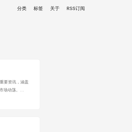
分类
标签
关于
RSS订阅
 9 条重要资讯，涵盖
的市场动荡。
局意图明显。 🔵
" 研究的深度复盘，探讨了模
数调优来榨取模型性
在收窄。未来竞争
价权。 OpenAI