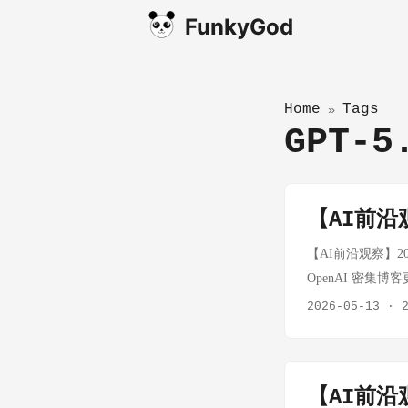
FunkyGod
Home
Tags
»
GPT-
【AI前沿观
【AI前沿观察】202
OpenAI 密集
OpenAI 一天
2026-05-13
·
AI 领域 What Pa
型参数优化与量化
能极限。 思考：
【AI前沿观
的焦点将从"堆参数