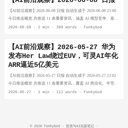
【AI前沿观察】2026-06-08 日报
求。 核心事实： Q3营收同比增长4倍至414.5亿美元，利润从
18.8亿飙升至282亿美元 与Nvidia、Anthropic等签订16份长期供
【AI前沿观察】2026-06-08 日报 自动生成于 2026-06-08 23:00
应协议 分析师预判内存短缺将持续至2027年（"RAMageddon"）
今日推送概览 共推送 11 条重要资讯，涵盖 AI 模型竞争、基础
第一性思考： 为什么是内存而不是GPU成为瓶颈？因为GPU可
设施争夺、大厂动态、具身智能及产业影响等多个维度。 AI 领
2026-06-08
·
2 min
·
389 words
·
FunkyGod
以堆，但HBM的良率和产能爬坡速度决定了整条链的节奏。美
域 微软摆脱 OpenAI 合同限制，发布 MAI 七大自研模型系列 事
光的护城河不是技术，是时间——新建一座晶圆厂需要数年，
实：微软 AI 负责人 Mustafa Suleyman 在 Build 2026 披露，微软
【AI前沿观察】2026-05-27 华为
而AI需求就在眼前。这和当年石油公司的逻辑如出一辙：资源
约 6 个月前正式摆脱了与 OpenAI 的合同限制，开始独立追求超
发布Her Law绕过EUV，可灵AI年化
本身不是壁垒，获取资源的能力才是。 Ford召回350名"灰发"工
级智能（superintelligence）。同期微软发布 7 款自研 AI 模型
ARR逼近5亿美元
程师——AI替代工种神话的破灭 Ford首席运营官Kumar Galhotra
（MAI 系列），涵盖推理、代码生成、图像创作、转录和语音
本周表示，公司重新聘请了350名资深工程师（部分为前员工，
合成。旗舰模型 MAI-Thinking-1 为 350 亿参数推理模型，从零
【AI前沿观察】2026-05-27 日报 自动生成于 2026-05-27 23:02
部分来自供应商），原因是"越来越依赖自动化质量系统，但结
开始训练，未使用第三方模型蒸馏。 思考：这是微软历史上最
今日推送概览 共推送 11 条重要资讯，覆盖 AI 商业化、半导体
果令人失望"。 核心事实： 硬件工程副总裁Charles Poon坦
大的 AI 战略转向——从"OpenAI 的云分销商"变为独立模型研
制造突破、自动驾驶、AI 基础设施、AI 政策等多个维度。今日
2026-05-27
·
1 min
·
112 words
·
FunkyGod
言："我们以为引入AI、输入设计要求，就能生产出高质量产品
发者。Suleyman 直言目标是在 2030 年具备构建全球最前沿模型
最大看点：华为在中科院学术会议上发布"Her Law"，以 3D 堆
——这个想法错了" 这批工程师（内部称"gray beard"）负责培训
的能力。这彻底打破了 OpenAI-微软联盟的叙事，也意味着大模
叠技术绕过 EUV 制裁，这是中国半导体自主路线的重要里程
年轻人和重新校准AI工具 成效显著：保修和召回成本降低，"为
型竞争从"谁能用好 OpenAI"进入"谁自己训模型"的新阶段。
碑。 AI 领域 快手Q1财报：可灵AI收入大增300%，年化ARR逼
Ford节省了数亿美元" 第一性思考： AI在规则明确的推理任务
MAI-Thinking-1 的 350 亿参数从头训练不用蒸馏这个细节值得
近5亿美元 事实：快手2026年Q1营收337.2亿元，同比增长3%。
上很强，但在隐性知识（tacit knowledge）上依然拉胯。什么叫
关注：说明微软在追求模型原创性，而不是走快速复制的捷
© 2026
FunkyGod - 投资与AI实践笔记
·