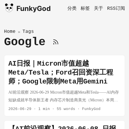
FunkyGod
分类
标签
关于
RSS订阅
Home
Tags
»
Google
AI日报｜Micron市值超越
Meta/Tesla；Ford召回资深工程
师；Google限制Meta用Gemini
AI前沿观察 2026-06-29 Micron市值超越Meta和Tesla——AI内存
短缺成就半导体新王者 内存芯片制造商美光（Micron）本周成
为华尔街新宠。周四盘中一度短暂超越Meta和Tesla市值，周五
2026-06-29
·
1 min
·
55 words
·
FunkyGod
收盘市值约1.27万亿美元，股价年内涨幅超236%。这一切的背
后，是AI数据中心建设狂潮对HBM（高带宽内存）的疯狂需