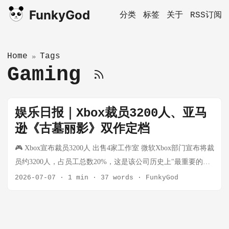
FunkyGod
分类
标签
关于
RSS订阅
Home
Tags
»
Gaming
娱乐日报｜Xbox裁员3200人、亚马
逊《古墓丽影》双作定档
🎮 Xbox宣布裁员3200人 出售4家工作室 微软Xbox部门宣布将裁
员约3200人，占员工总数20%，这是该公司历史上"最重要的重
组"。 新任CEO Asha Sharma在内部备忘录中确认，四家工作室
2026-07-07
·
1 min
·
37 words
·
FunkyGod
将被出售或分拆：Ninja Theory、Undead Labs、Compulsion
Games和Double Fine。法国工作室Arkane正在进行战略评估。
微软周一宣布全公司共裁员约4800人 《我的世界》和《上古卷