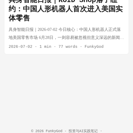
具身智能日报｜KOID Shop落子纽
上交所受理算起，总周期不过105天。科创板对硬科技公司的审
约：中国人形机器人首次进入美国实
核速度正在系统性加快——具身智能被写入了国家战略，监管
体零售
层在开绿灯。 宇树科技计划募资42.02亿元，投向智能机器人模
型研发、机器人本体研发及智能制造基地建设。募资规模放在A
具身智能日报｜2026-07-02 今日核心：中国人形机器人正式落
股不算小，但放在具身智能赛道的资本密度里，只是正常节
地美国零售市场 6月28日，一则容易被忽视但意义深远的新闻：
奏。 第一性思考：宇树IPO的真正意义不在于一家公司的上
位于纽约SoHo区拉斐特街188号的KOID Shop正式开门营业。这
2026-07-02
·
1 min
·
77 words
·
FunkyGod
市，而在于它建立了具身智能企业的二级市场估值锚。此前，
是美国第一家以人形机器人为主题的快闪零售店，展出
投资人只能参考一级市场估值讲故事；现在，科创板将给整个
Unitree、AGIBOT、Booster、LimX、Galaxea等多家中国厂商的
行业一个公开定价基准。这个锚会向下传导——让B轮、C轮融
人形机器人。 新华社现场报道称，顾客排起长队与机器人合
资的估值谈判有据可依，也意味着投资人在一级市场必须更激
影，观看机器人行走、响应语音指令、踢足球。这不是一次普
进地押注，才能在二级市场获得合理回报。 重要进展 1. 深圳两
通的产品展示——这是中国机器人第一次以消费者可触及的方
家人形机器人公司同日宣布估值破200亿，具身智能资本军备竞
式进入美国主流商业场景。 第一性思考：具身智能的商业化路
赛升级 6月29日，总部同在深圳的两家通用人形机器人公司——
径，行业普遍讨论的是B端（工业制造、物流）和G端（政府项
智平方和自变量——不约而同地宣布公司估值突破200亿元大
目）优先。但KOID Shop的逻辑是C端体验式渗透——先让美国
关，且各自均声称是"大湾区首个估值突破200亿元的具身智能
人摸到、看到、用到，建立认知，再等价格下降到C端可接受区
企业"。 同一天、同一赛道、同一城市、同一估值数字，隔空喊
间。这是一种"认知先行"的策略，与20世纪80年代日本车厂进入
话"争第一"。这背后是资本的焦虑与野心：具身智能的窗口期正
© 2026
FunkyGod - 投资与AI实践笔记
·