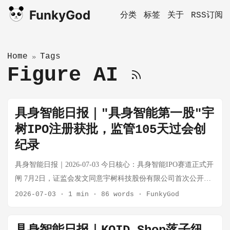
FunkyGod
分类
标签
关于
RSS订阅
Home
Tags
»
Figure AI
具身智能日报｜"具身智能第一股"宇
树IPO注册获批，监管105天过会创
纪录
具身智能日报｜2026-07-03 今日核心：具身智能IPO赛道正式开
闸 7月2日，证监会发文同意宇树科技股份有限公司首次公开发
行股票注册申请。这意味着"具身智能第一股"距A股上市只有一
2026-07-03
·
1 min
·
86 words
·
FunkyGod
步之遥。 这不是一件小事。从6月1日上交所上市委会议审议通
过，到7月2日注册生效，全程仅32天；若从3月21日上市申请获