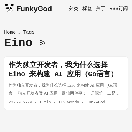
FunkyGod
分类
标签
关于
RSS订阅
Home
Tags
»
Eino
作为独立开发者，我为什么选择
Eino 来构建 AI 应用（Go语言）
作为独立开发者，我为什么选择 Eino 来构建 AI 应用（Go语
言） 独立开发者做 AI 应用，最怕两件事：一是踩坑，二是被
框架绑架。 踩坑意味着你花了两周搭的系统，上线后发现根本
2026-05-29
·
1 min
·
115 words
·
FunkyGod
撑不住并发，或者调试起来像开盲盒；被框架绑架意味着框架
的每一次大版本更新都是你的加班夜。 我花了一段时间评估了
几个主流选项，最后在自己的项目里选了 Eino。说说理由。我