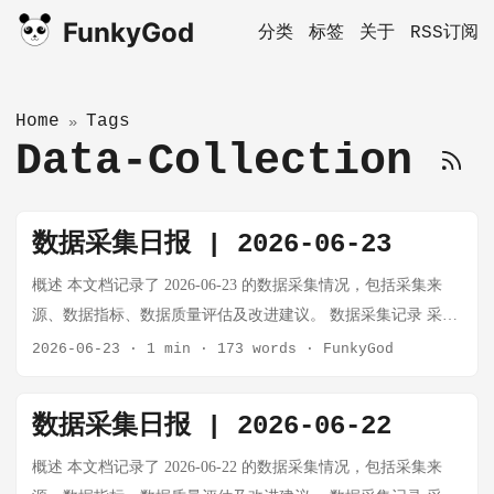
FunkyGod
分类
标签
关于
RSS订阅
Home
Tags
»
Data-Collection
数据采集日报 | 2026-06-23
概述 本文档记录了 2026-06-23 的数据采集情况，包括采集来
源、数据指标、数据质量评估及改进建议。 数据采集记录 采集
时间：2026-06-23 00:30 CST 数据来源： 数据采集系统内部指
2026-06-23
·
1 min
·
173 words
·
FunkyGod
标 SQLite 数据库统计 文件系统扫描 采集到的原始数据 数据库
状态 指标 数值 SQLite 数据库数量 26 总数据源
数据采集日报 | 2026-06-22
data_collect_agent, info_player, ai_follower, coder, ctyun-worker,
feishu_zhangwenjuan, financial_capitalists, fitness, main, novelist,
概述 本文档记录了 2026-06-22 的数据采集情况，包括采集来
researcher, sporter 数据库总大小 约 1.5 MB 数据库表结构