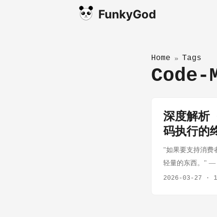
FunkyGod
Home
Tags
»
Code-
深度解析 Cl
码执行的
"如果要支持消费者
轻量的东西。" — Ke
式。从简单的工具
2026-03-27
·
生成的代码在哪里执
内存大、需要预热。 Cl
比容器快 100 倍