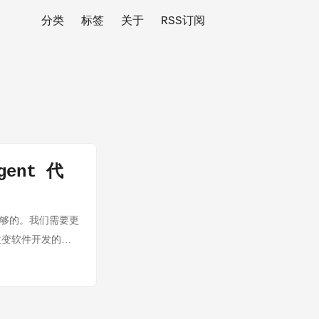
分类
标签
关于
RSS订阅
gent 代
是不够的。我们需要更
t 正在改变软件开发的方
个核心问题：AI
器？太重——启动慢、
late 的轻量级沙箱，
原理、架构设计、实际应