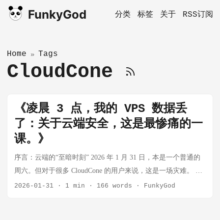
FunkyGod
分类
标签
关于
RSS订阅
Home
Tags
»
CloudCone
《凌晨 3 点，我的 VPS 数据丢
了：关于云端安全，这是最惨痛的一
课。》
序言：云端的“至暗时刻” 2026 年 1 月 31 日，本是一个普通的
周六。但对于很多 CloudCone 的用户来说，这是一场灾难。 黑
客入侵、勒索软件加密底层基础架构、数据永久丢失。这些原
2026-01-31
·
1 min
·
166 words
·
FunkyGod
本只出现在新闻里的词汇，真实地落在了我的头上，在 SSH 终
端输入命令却收到“Connection Refused”，那种无力感，每个“删