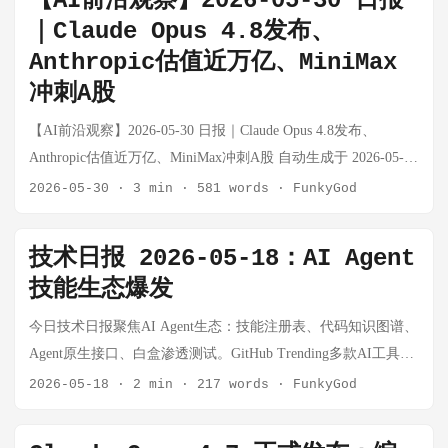
【AI前沿观察】2026-05-30 日报
向"长周期任务承接能力"。 🔵 AI 领域 Anthropic 发布 Claude
｜Claude Opus 4.8发布、
Fable 5：迄今最强大通用模型，定价 $60/M 事实：Anthropic 发
Anthropic估值近万亿、MiniMax
布 Claude Fable 5 和 Mythos 5 两款模型。Fable 5 是 Anthropic
冲刺A股
迄今最强大的通用模型现已开放 API，定价为每百万输入 token
10 美元、每百万输出 token 50 美元（合计 $60/M），低于
【AI前沿观察】2026-05-30 日报｜Claude Opus 4.8发布、
Claude Opus 4.8 的 $75/M total 和 GPT-5.5 的 $70/M total。
Anthropic估值近万亿、MiniMax冲刺A股 自动生成于 2026-05-30
Mythos 5 性能更强但仅向 Project Glasswing 网络安全合作伙伴
23:00 📊 今日推送概览 共推送 18 条 AI 领域重要资讯，覆盖大
2026-05-30
·
3 min
·
581 words
·
FunkyGod
及经审批的生物学研究人员开放。Fable 5 在内部红队测试中经
模型迭代、融资动态、AI云市场、具身智能等方向。今日最值
过超过 1000 小时的安全评估，未发现通用越狱方法。 思考：
得关注的是 Anthropic 同时发布 Claude Opus 4.8 和完成 650 亿
Fable 5 的出现标志着前沿模型竞争进入"谁能承担更长、更复杂
技术日报 2026-05-18：AI Agent
美元 H 轮融资，双料重磅。 🔵 AI 领域 Anthropic 发布 Claude
任务"的新阶段，而非单纯"谁回答得更好"。Stripe 将数月工程
技能生态爆发
Opus 4.8：Fast Mode 降价 3 倍，并行子代理，接近 Mythos 对齐
压缩到数天、在 5000 万行 Ruby 代码库中一天完成迁移，这些
事实：Anthropic 发布旗舰模型 Opus 4.8。Fast Mode 速度提升
今日技术日报聚焦AI Agent生态：技能注册表、代码知识图谱、
案例说明 AI 编程的竞争焦点已从"补全速度"转向"工程任务承
2.5 倍，成本降低 3 倍至 $10/$50 per M tokens。SWE-bench Pro
Agent原生接口、白盒渗透测试。GitHub Trending多款AI工具集
接能力"。值得注意的是，Anthropic 通过安全分类器做能力分流
得分 69.2%，Terminal-Bench 得分 74.6%。动态工作流可生成数
中爆发。
2026-05-18
·
2 min
·
217 words
·
FunkyGod
——涉及网络安全、生物化学的请求自动 fallback 到 Opus 4.8
百并行子代理。对齐水平接近 Mythos Preview，Mythos 级别模
——这可能成为未来前沿模型发布的标准模式。定价低于 GPT-
型数周内全面开放。 思考：Anthropic 在编码基准上已经追平甚
5.5 和 Opus 4.8，形成价格压制态势。 OpenAI 秘密提交 IPO 申