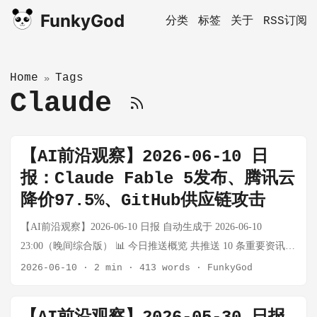
FunkyGod
分类
标签
关于
RSS订阅
Home
Tags
»
Claude
【AI前沿观察】2026-06-10 日
报：Claude Fable 5发布、腾讯云
降价97.5%、GitHub供应链攻击
【AI前沿观察】2026-06-10 日报 自动生成于 2026-06-10
23:00（晚间综合版） 📊 今日推送概览 共推送 10 条重要资讯，
涵盖 AI 大模型、云计算定价战、供应链安全、具身智能政策及
2026-06-10
·
2 min
·
413 words
·
FunkyGod
半导体领域动态。今日最核心的主题是：头部厂商的价格战从
大模型推理进入白热化阶段，同时前沿模型竞争从"回答质量"转