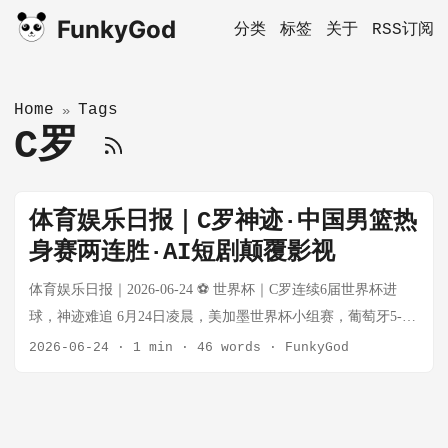
FunkyGod
分类
标签
关于
RSS订阅
Home
Tags
»
C罗
体育娱乐日报｜C罗神迹·中国男篮热
身赛两连胜·AI短剧颠覆影视
体育娱乐日报｜2026-06-24 ⚽ 世界杯｜C罗连续6届世界杯进
球，神迹难追 6月24日凌晨，美加墨世界杯小组赛，葡萄牙5-0
大胜乌兹别克斯坦。C罗上半场第6分钟破门，就此成为首位连
2026-06-24
·
1 min
·
46 words
·
FunkyGod
续6届世界杯比赛取得进球的球员，再度刷新足坛纪录。 梅西追
赶无望：梅西仅在5届世界杯进球，2010年未能破门，想追上C
罗至少还需参加2030和2034两届世界杯 姆巴佩追赶最难：需从