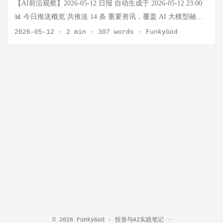
国防/无人机概念股 SpaceX股价近期跌破$135 IPO发行价，ARK
【AI前沿观察】2026-05-12 日报 自动生成于 2026-05-12 23:00
连续多日逢低买入 2️⃣ ARK卖出$1170万AMD (半导体止盈) 📰
📊 今日推送概览 共推送 14 条 重要资讯，覆盖 AI 大模型融
Cathie Wood sells $11.7 million of tumbling semiconductor stock
资、半导体财报季、具身智能量产突破、自动驾驶扩张等核心
2026-05-12
·
2 min
·
307 words
·
FunkyGod
ARK卖出AMD约$1170万美元 AMD近期冲高后回调，木头姐选
方向。今日主旋律：AI 军备竞赛进入资本决胜阶段，具身智能
择止盈 这是ARK在半导体板块上的典型操作——卖出强势股轮
从实验室走向产线。 🔵 AI 领域 Nvidia 300亿美元战略入股
动到其他标的 近期ARK重点操作一览 (7月中旬) 日期 标的 方向
OpenAI：锁定400万GPU订单 事实：Nvidia 以约 300 亿美元战
金额 背景 7月20日 SpaceX 买入 $1800万 股价跌破IPO价 7月20
略入股 OpenAI，据报锁定了 400 万 GPU 的长期订单。这是 AI
日 AeroVironment/Kratos 买入 未披露 国防板块 7月20日 AMD
史上最大规模的算力-资本绑定交易之一。 思考：这笔交易的本
卖出 $1170万 止盈 7月17日 SpaceX 买入 $1670万 跌破IPO价后
质不是投资，而是"算力期货"——Nvidia 用股权换取了未来数年
抄底 7月17日 SpaceX 买入 $3610万 累计加仓 7月15日 Circle 买
的确定性订单，OpenAI 则获得了资本弹药和优先供货权。当算
入 未披露 加密货币银行牌照 7月15日 Robinhood 减持 未披露
力成为 AI 公司的命脉，GPU 厂商正在从供应商变成战略合伙
减仓 7月13日 CoreWeave 买入 未披露 AI基础设施抄底 7月11日
人。这种绑定模式很可能被后续融资效仿。 Anthropic考虑$9000
Coinbase 买入 未披露 加密货币 7月11日 Meta 买入 $2280万 科
亿+估值融资轮：史上最大AI公司估值即将诞生 事实：据
技股反弹 市场背景 SpaceX (SPCX) 近期表现疲软，跌破$135
FT/Reuters 报道，Anthropic 正在考虑一轮估值超过 9000 亿美元
IPO发行价，为ARK提供连续抄底机会 AMD 股价回调后遭止盈
的融资，若成功将创下 AI 公司最高估值纪录。 思考：万亿估
卖出，符合ARK轮动策略 国防/无人机板块 (AeroVironment、
值的背后是 AI 公司从"产品公司"向"基础设施公司"的蜕变。
Kratos) 获得ARK新买入 AI基础设施 (CoreWeave) 被木头姐视为
Anthropic 的 ARR 增速和市场渗透率正在让资本市场重新定价
© 2026
FunkyGod - 投资与AI实践笔记
·