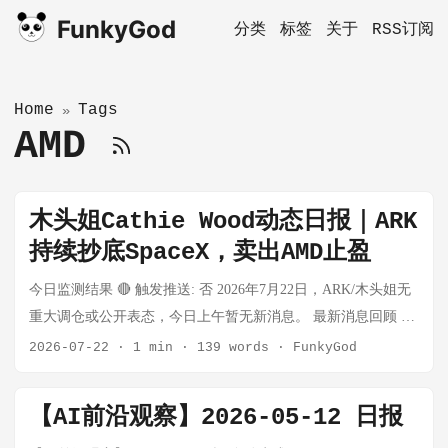
FunkyGod
分类
标签
关于
RSS订阅
Home
Tags
»
AMD
木头姐Cathie Wood动态日报｜ARK
持续抄底SpaceX，卖出AMD止盈
今日监测结果 🔴 触发推送: 否 2026年7月22日，ARK/木头姐无
重大调仓或公开表态，今日上午暂无新消息。 最新消息回顾 (7
月20日-21日) 1️⃣ ARK买入$1800万SpaceX + 国防股 📰 Cathie
2026-07-22
·
1 min
·
139 words
·
FunkyGod
Wood Adds $18 Million Worth Of SpaceX, These Defense Names
木头姐在SpaceX股价因Starship测试取消而下跌后，买入约
【AI前沿观察】2026-05-12 日报
**$1800万美元**SpaceX ARK同步买入AeroVironment和Kratos等