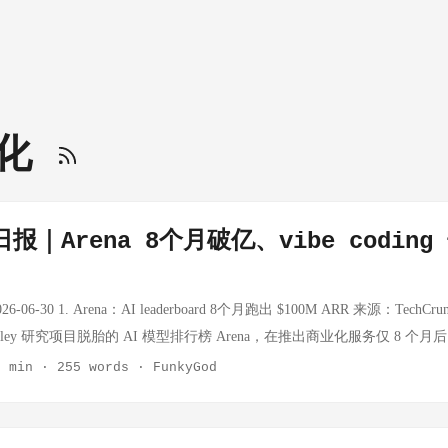
币化
报｜Arena 8个月破亿、vibe codin
06-30 1. Arena：AI leaderboard 8个月跑出 $100M ARR 来源：TechCrun
Berkeley 研究项目脱胎的 AI 模型排行榜 Arena，在推出商业化服务仅 8 个月
R）。 Arena 主营两块业务： 免费公共排行榜：累计超过 1000 万次
2 min
·
255 words
·
FunkyGod
及 Agent Mode 复杂工作流 付费 AI Evaluations 服务：为企业
值 17 亿美元时 ARR 为 3000 万美元，如今已翻超 3 倍 CEO Anastasios A
根本不认为我们在赚钱，大家还把我们当开源项目。"Arena 的竞争对手