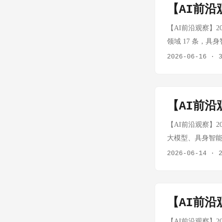
【AI前沿观
同类产品 Yupp 
商做 post-tr
【AI前沿观察】202
行业都在"卷"模型性
领域 17 条，具身智
赌注 来源：TechCru
美国政府拦截 事实：
2026-06-16
·
LLM "Base1"
用户提供。 思考
认为该禁令反而削
面临的核心悖论：
【AI前沿观
络安全防御水平实际上被
布 Fable 5
【AI前沿观察】202
发布，形成鲜明对照
大模型、具身智能、开
OpenAI发布多
史上最大 IPO：
2026-06-14
·
生态、ChatGP
突破 2 万亿美元，
向"生态深耕"。围绕
Musk 凭借 Sp
化的核心锚点。 
标志着太空算力基础
【AI前沿观
述 AI 时代最
的"算力底座"。TS
河。他将此比作全
队不足 Waymo 十
【AI前沿观察】202