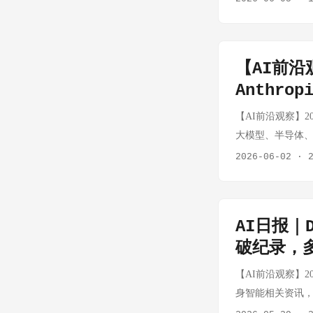
AI 领域只够烧几
积累是阿里在AI
系统阐述对递归自
出现意味着 AI
是：用户不愿付费
者社区忠诚度。这
Anthropi
级。这一方向的核
家庭 AI 编程
加速。 微软Build 
时间更早到来。 思
仍是空白 事实：A
三种低成本 AI 
【AI前沿
Containers
任的治理示范。值得
亿次月均 SDK
型的成本足够低，个
Microsoft E
Anthro
AI 安全领域的
NAT 之后，H
格竞争压力。 具身智能 
度自主化与企业安
叙事"，为即将到
局，但代理协议栈
产 Model S/
【AI前沿观察】202
而是把安全层"植
循环，人类可能失去
规模落地的物理瓶颈
Fremont 产线
大模型、半导体、
行，同时保持其执行
妙张力，这种分歧在 
环境中运行，无法穿透
的失败让外界对 Te
IPO潮涌动、中美芯片博弈
2026-06-02
·
OpenAI Cod
550 亿美元半导体
36 亿美元收购 A
一刻：内容 Age
Ultra 三连发 
（集成62款企业
厂财产税减免。该项
型 AI 代理。 
Agent 则早已
128GB统一内存、614
域），新增Site
要非常长的时间在美
客服正在从"简单问
镜一刻以阿里万相
MoE模型（推理速度
台周活跃用户已达
科技公司做芯片，
AI日报｜D
是企业 AI 从"
闭环的玩家——S
模型。 思考：RTX
变为一个企业知识
芯片，这个体量的
口 事实：数十名网络
破纪录，
而非建立自己的闭
接挑战Apple Si
是"帮程序员写代
台积电、三星之
禁令。 思考：这
队震荡 事实：阿
件，也在用开源模
【AI前沿观察】2026
局。 Anthropi
造业来说，这是一
家安全。这背后是
去 6 天。周靖人是
Anthropic秘
身智能相关资讯，
由AI模型Claud
系统全面升级，向
如果最优防御模型
Meta 的 Ll
动上市。此前刚完成
🔵 AI 大模型 D
从半年前26%跃升至