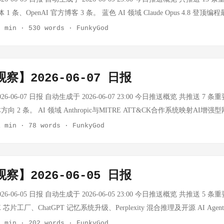
须与基础模型解耦，建立可移植的学习循环系统。 思考：纳德拉的警告击中
辆完全无人驾驶卡车。FSD v15 重写导致 20 辆测试车队地图数据被掩盖，T
1 条、OpenAI 官方博客 3 条。 蓝色 AI 领域 Claude Opus 4.8 登顶编程最强
：行业正疯狂地将自己的知识体系锁定在某一基础模型之上，这恰恰是在
 2026 年已下跌 11%，是 Musk 帝国中表现最弱的资产。 思考：FSD 的
s 4.8，代码缺陷漏报率降至前代四分之一，SWE-bench Verified 拿下 88.6
3 min
·
530 words
·
FunkyGod
"解耦"框架具有重要的逆向投资启示——越早实现模型无关的企业知识积
路线傲慢——坚持"端到端"路线而非 Waymo 的高精地图 + 传感器融合。当
5 万行代码从 Zig 迁移到 Rust，测试通过率 99.8%。 事实：缺陷漏报率降至
5年来首次重大搜索框改版，本周二正式推出 事实：Google 宣布本周二推出搜索
esla Robotaxi 的失败本质上是路线固执的代价。 亚马逊 CEO 私人
%，Bun 迁移 75 万行代码 11 天完成 思考：代码能力已不是"辅助"而是"主力"
回蓝色链接列表转变为深度整合 AI 生成结构化回答。这是 Google 从"搜
laude 模型的监管打压 事实：《华尔街日报》报道，亚马逊 CEO Andy Jass
Claude 4.8 缺陷率的信任。这种级别的自动化迁移意味着 AI 编程正在从
心转移。 思考：这次改版的影响可能远超大多数人的预期。Google 搜索
察】2026-06-07 日报
nthropic Claude 模型的监管打压行动。这是一场围绕 AI 监管的权
是，SWE-bench Verified 是更严格的评测标准，88.6% 意味着主
网的内容生态，这次范式级的转变将倒逼所有依赖搜索流量的内容生产者
争对手。 思考：这是大厂竞争的新范式——不是靠产品技术，而是靠政策
I 模型使用量首超美国 中国 AI 模型使用量首次超越美国，全球使用量前五
6-06-07 日报 自动生成于 2026-06-07 23:00 今日推送概览 共推送 7 
后，"答案"将比"链接"更有价值，内容质量的评判标准将从 SEO 友好转向 AI 
 Anthropic，整个 AI 行业的竞争格局将被政治力量重塑。这对整个 A
iniMax M2.5 模型空降月度使用量冠军。 ...
方向 2 条。 AI 领域 Anthropic与MITRE ATT&CK合作系统映射AI增
 AI，基于社交网络学习直接回答问题 事实：Meta 推出 Muse Spark AI，可以从 
 发布 GLM 5.2 版本 事实：智谱 AI 发布 GLM 5.2 版本，在 Hacker Ne
与MITRE ATT&CK合作，对过去一年AI增强型网络威胁进行了系统性映射研究
1 min
·
78 words
·
FunkyGod
 等社交网络内容中直接学习并回答用户问题，无需外部知识库。与传统 RAG 
生态持续扩张。 思考：智谱是中国大模型开源生态的标杆，其衍生模型
。这项研究为行业提供了首个系统性AI网络威胁分类框架。 思考：这是Ant
行推理。 思考：拥有海量用户生成内容的平台，正在将数据优势转化为 A
源实力的重要指标。GLM 5.2 获得 Hacker News 关注说明技术竞争力
设施提供商延伸的关键动作。AI安全和AI能力之间的张力正在被具象化
 Google 正在收敛——两个拥有内容护城河的巨头，都在试图让 AI"长在"
Codex for Open Source 事实：OpenAI 推出 Codex for Open Source
用于防御时，Anthropic选择了一条"正面介入"的路。随着Claude在
 搜索的新入口，这一趋势将深刻改变信息获取的格局。 Sakana AI推出Mar
Pro 订阅和 API 积分，用于支持开源维护者。 思考：OpenAI 通过"撒钱"
察】2026-06-05 日报
成为其企业级竞争力的重要组成部分。 阿里巴巴发布Qwen3.7-Plus
报告 事实：东京 AI 初创公司 Sakana AI 发布首个商业产品 Marlin，
的生态体系。Codex for Open Source 让开源维护者依赖 OpenAI
发布Qwen3.7-Plus，具备更强多模态能力，成本比Qwen3.7-Max降低60
6-06-05 日报 自动生成于 2026-06-05 23:00 今日推送概览 共推送 5 
生成答案的聊天机器人不同，Marlin 运行长达 8 小时的自管理推理循环
 TensorZero 融资 730 万美元后一夜关停 事实：AI 开源工具公司 Ten
1.6美元/百万Token），支持100万Token上下文窗口和256K Token内
 芯片工厂、ChatGPT 记忆系统升级、Perplexity 混合推理及开源 AI Ag
支蒙特卡洛树搜索）算法，交付深度研究和 100 页战略报告。 思考：这标志
轮融资后一夜关停，揭示开源 AI 项目的商业化困境。 思考：开源 ≠ 商业成
再提供开源权重。 思考：这是阿里从开源旗手转向封闭路线的重要信号。
nthropic 发布递归自我改进(RSI)声明：可能比预想更快到来 事实：Anthro
成"转向"深层慢速推理"。快速问答解决的是信息差，深层研究解决的是决策质量
1 min
·
202 words
·
FunkyGod