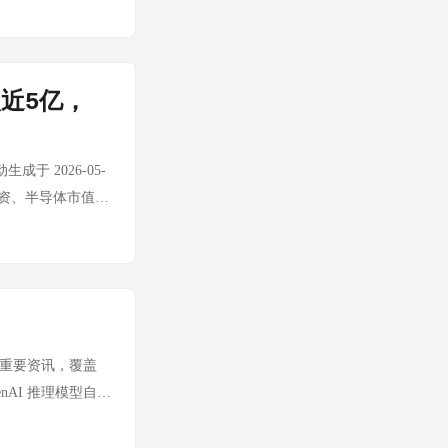
户现已可用，免费用户
 万美元融资，致力于
可能意味着阿里高层
机精准。965亿美元
V4 Flash 已登顶
程序员"，而在
是 AI 助手走
数字员工"，企业安
影响技术迭代速
位。2026年正在
eek 用成本优势改写
地路线图（架构师角
是一小步，但实质上
，AI 代理的权限
，强调只提供辅助工具
宣布其前沿模型和
I"变成"海量调用
工具变成参与者。
用性将指数级提
e与SpaceX签
伸至职业规划，通过
nAI的旗舰产品和编程
近5亿，
开发者。这是中国
片，旨在阻止科技公
将直接影响付费用户的留
nk 卫星网络的分布式
S 平台调用量。
要通过自有API和
碾压夺冠，Claude
企业。 思考：芯
忆数据，形成数据飞
。 思考：算力竞争正在
阿里的思路是典型的
上云，进一步验证
ude Opus 在
给"。这种战略性转
不开。这是一个完
的边缘算力网络，将
于 2026-05-
是一个被验证的高
Cosmos 3，基
ench Pro 的自
此次动作是否会在
y AI 在
这对传统云厂商的物
用层融资、半导体市值里
：SpaceX 的
机器人提供虚拟训练
的根本性问题 --
实：华为在2026
该系统可实时决定 AI
止 AI 生成无聊、
市值 事实：SK
而 Tesla
 3开源策略将加速
能一直在基于错误
片发展新路线，不依赖缩
。 思考：
b 44,356 颗
存短缺已持续数月，
otaxi 的失信让外
（Jetson
ude Opus
代麒麟芯片中应用
和数据驻留的要求往
的两极分化。通用大
 思考：这是 AI
 3.5 Flash正式
c Workflows 工
架构创新替代制程缩
台发布，显示了搜索场
kill 的出现说
品，正在从「配角」
mini 3.1
。这不是简单的功能
麒麟芯片能如期应
，AI 基础设施和边
AG 输出压缩工具，
而非短期波动。值得
旧模型将于6月1日关
化的智能体协同工
销语言——物理意义
 Intel、AMD
省，同时保持回答质量
盘前：美光科技涨
 5 条重要资讯，覆盖
新平台。Flash
3 预告：稀疏注意力
nt安全框架正在成为
语音 VTuber
653 颗。 思考：在
思考：美光的强势表
enAI 推理模型自主
-Flash和
稀疏注意力机制。通过
级的沙箱隔离，一个
将代码转换为交互式知识图
用价值。60-95%
lve AI 完成
最著名的问题之一
多模态和Agent工作
k MLA 架构。 思
大。可以预见，未
交互 + Live2D 虚
/10。这不是模型优
1.25 亿美元 A 轮融
想为假。该模型提供了一
越美国。 思考：中国开