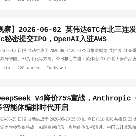
个月，TensorZero 的失败说明纯工具型开源 AI 公司的护城河极低。这
生态中的核心竞争力之一，此次闭源决定短期可能提升商业变现能力，但
我改进（RSI）的立场。RSI 指 AI 系统能够完全自主设计和开发自身后
 在战略层面的应用已经从"顾问建议"升级为"代理决策"，只是决策周期从
，大厂又提供免费替代品。开源 AI 商业化没有捷径，只有生态绑定或
是一场商业利益与生态领导力的博弈。成本端60%的下降也意味着多模
c 明确表示：目前尚未到达这一水平，递归自我改进并非不可避免，但它可能比
心壁垒在于推理成本和可信度验证，而非模型本身。 AI代理协议栈：MC
实用指南引发技术社区讨论 事实：一篇关于家庭 AI 编程实用指南在技术社
2026：MXC操作系统级AI Agent沙箱发布 事实：微软发布Microsoft Execut
考：这是 AI 安全领域最受关注的前沿议题之一，Anthropic 主动披露
I 代理协议生态正在收敛。MCP 已赢得工具调用层，拥有超过 10,000 个活
编程方案，涵盖本地模型部署策略。 思考：AI 编程正在从"云端"向"本地
观察】2026-06-02 英伟达GTC台北三连
（MXC），首个深度集成于Windows操作系统的AI Agent执行沙箱。基于策略
注意的是，这是继 ChatGPT 记忆系统全面升级、Perplexity 混合推
 下载。A2A 解决任务协调层，已获企业广泛采用。但传输层仍是空白——88
人开发者和小团队的自托管 AI 编程将成为主流。这对 OpenAI Codex
ntra绑定强身份实现操作审计与溯源。OpenAI和Nvidia已宣布加入该安全框架。 思
pic秘密提交IPO，OpenAI入驻AWS
第三个重磅声明。三条新闻放在一起看，指向一个共同趋势：行业头部公司
TTP 假设服务器可达，实际生产环境并不成立。 思考：MCP 在工具调用层
Tesla Fremont 工厂停产 Model S/X，产线转产 Optimus 事实：Tesla 
全边界之间的矛盾，是当前企业AI落地最大的拦路虎之一。微软的解法不
来的更强大模型做治理准备。RSI 的核心风险在于"递归"二字——自我改
的"最后一公里"问题被大大低估了。NAT 穿透不是工程细节，而是决定 A
X，产线正在转产 Optimus 人形机器人。 思考：Tesla 的战略重心已从电动
6-06-02 日报 自动生成于 2026-06-02 23:00 今日推送概览 共推送 20
入"操作系统底层。这是一个很有力的架构思路——让AI Agent在可监控
对系统的有效干预窗口。Anthropic 的保守表态与 OpenAI 近期的激
。IETF 的传输草案进展值得关注。如果传输层问题不解决，再好的 Age
转产是一个标志性信号——Musk 正在将 Tesla 从汽车公司彻底转型为机器人公司。
具身智能、AI货币化等方向。今日核心主题：英伟达GTC台北大会产品密
任务的灵活性。OpenAI和Nvidia的加入意味着这个框架有机会成为行
2026 年下半年可能成为行业博弈的主线。 SpaceX Terafab 芯片工
真实的互联网拓扑。 Salesforce 36亿美元收购AI客服平台Fin 事实：Sale
sla 的执行能力产生重大怀疑，Optimus 能兑现吗？ 中国AI云战场 字节小
持续升级。 AI 领域 NVIDIA GTC Taipei：RTX Spark + Vera Rubin +
2 min
·
220 words
·
FunkyGod
ex重大更新：六大角色插件包+Sites 事实：OpenAI发布Codex重大更新，
布局加速 事实：德克萨斯州格雷姆县批准 SpaceX 计划投资 550 亿美元的 Te
I 客服平台 Fin，拟将 Fin 的技术整合至企业 AI 平台 Agentforce，帮
nt 正面对决 事实：阿里云发布全链路 AI 视频创作平台万镜一刻，字节剪
事实：黄仁勋在GTC台北发布三款重磅产品——RTX Spark Arm超级芯片（1 Pet
SaaS应用和110个自动化技能，覆盖数据分析、创意生产、销售、产品设
目是 SpaceX 全球最大芯片制造产能布局的核心，SpaceX 此前表示
思考：36 亿美元收购一家 AI 客服公司，单从估值看已是企业级 AI 领域的重
双端运行，两款产品正面交锋。小云雀依托字节 Seedance 2.0 模型，主打
4 CUDA核心）、Vera Rubin下一代AI平台和DSX AI Factory、Nemotron 3 
s功能支持将静态文档转化为可分享交互式网页，新增Annotations工具实
国本土生产芯片。 思考：550 亿美元的投资规模放在 SpaceX 旗下意
答"进化为"能执行复杂任务的 Agent"，企业愿意为能完成端到端任务的 
 Wan2.7 为底层，重在流程管理和素材资产化。 思考：字节是唯一具备
提升5倍、成本降低30%）。同时推出DGX Station for Windows，
500万，非开发者用户占比20%，增速是工程师的3倍。 思考：Codex正
而是卫星互联网运营商向上游延伸的典型案例。Starlink 的终端和卫星
eepSeek V4降价75%宣战，Anthropic
辅助工具"到"执行主体"转变的一个缩影。 网络安全专家联名抗议政府封禁Anth
eedance 做生成，抖音做分发。阿里做万镜一刻，本质上是在为字节的内
 Spark是英伟达首次用Arm架构做Windows AI PC芯片，与微软深度绑定S
工作平台。非开发者用户20%的占比和3倍于工程师的增速说明，AI编程
产能一旦落地，将成为全球芯片制造领域的重要变量。同时，这也意味着 Sp
安全专家联合向白宫请愿，要求解除对 Anthropic Fable 和 Mythos
多智能体编排时代开启
环。其他家做影视内容 Agent 都是为字节打工。 阿里首席科学家周靖
licon在PC端的统治地位。Nemotron 3 Ultra走MoE路线降低推理成本，
码"，而是"让所有人用自然语言完成任务"。这个转变将重新定义AI工具
外的第三种芯片需求来源——而这是一个不受传统芯片法案约束的私人主
是 AI 安全领域一次罕见的公开内部分裂——安全专家们认为政府的管制
里合伙人、首席科学家周靖人被曝已提交离职申请，距其 6 月 8 日被任
型生态绑定开发者。1万亿参数本地运行的能力，意味着AI PC正从概念
-05-29 日报 自动生成于 2026-05-29 23:00 📊 今日推送概览 共推送 22 条
c：80%生产代码已由Claude自主编写 事实：Anthropic宣布，2026年5月其
个好消息；对竞争对手来说，这意味着芯片代工市场的格局将进一步集中。 C
一个更深的问题：AI 出口管制的决策权究竟应该由技术安全专家还是地
通义大模型的核心人物，从零搭建 Qwen 团队，2024 年 10 月衍生模型数
密向SEC提交S-1文件，启动IPO进程 事实：Anthropic已向SEC机密提交S-
涵盖大模型价格战、AI融资创纪录、多智能体架构演进、中国云计算涨
e自主编写和合并，代码吞吐量较2021-2025基准提升8倍。在开放式工程问题上
所有用户推送 事实：OpenAI 正在向所有用户推送增强的记忆功能。新
被卡在出口管制里，美国网军的实际防御能力是在增强还是在削弱？ NewCo
ama 系列。通义核心团队多名成员已相继离职。 思考：6 天内从任命到离职，
65亿美元H轮融资，估值965亿美元。继SpaceX之后，又一家科技巨头级
eepSeek V4 永久降价 75%，AI 推理成本战全面升级 事实：DeepSeek 宣布旗舰
76%；在AI训练加速任务中，内部Mythos Preview模型实现52倍加速。