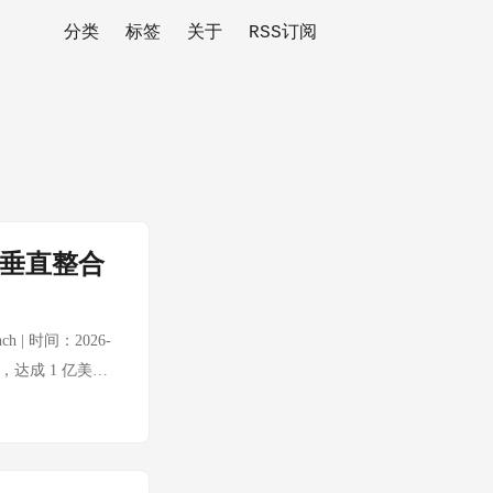
分类
标签
关于
RSS订阅
g 垂直整合
ch | 时间：2026-
后，达成 1 亿美元
用户评估，覆盖文本、
客户和模型厂商提供深度
ngelopoulos 道
不是同类排行榜——