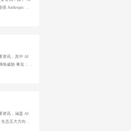
了当前 AI 竞
esla 承诺一再跳
 Anthropic 发
重蹈"供应商锁
问题不是工程能力，而
%。开发者用 11 天完
累，护城河越深。
技术路线被市场证伪，
前代 1/4，SWE-
框 25 年来首次
谈话引发政府对
。Bun 敢把整个运行
索引擎"向"AI 答
y 与美国官员的私人谈
"写代码"升级到"重
的每次微小改版都
力博弈，亚马逊通过游
流编程任务几乎全面自
重新思考内容策
游说。如果 AWS
名模型中四款来自中
条重要资讯，其中 AI
可理解。 Meta发
I 生态的危害远超任
强型网络威胁 事实：
Facebook、
ws 上获得 236 个
，揭示了AI被用于网
不同，它直接利用平
数量和社区活跃度
hropic从模型
I 产品竞争力。
已触及国际开发者社
——当模型既可以
自己的数据上。社交
 计划，入选者将获得 6 个
企业市场的渗透率提
lin：8小时深度研
培养开源生态，本质上
多模态模型，闭源策
定位为虚拟 CSO（首
 的工具链，这是比直接
%（输入0.4美元/
条重要资讯，涵盖 AI
，底层采用 AB-
sorZero 在获得
部思维链。但该模型转向
ent 生态五大方向。
着企业 AI 需求
功。730 万美元在
Qwen开源社区的
pic 发布官方声明，
。Marlin 的