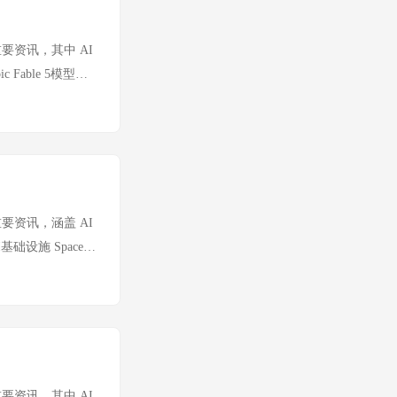
司，它们也在帮模型厂
本身可以货币化。当全
 条重要资讯，其中 AI
ing 平台的垂直整合
 Fable 5模型遭
 Base44，宣布推出自研
制措施拦截，禁止向海外
专家已联名请愿，
AI 出口管制政策
拦截，意味着全球网
nthropic 同期发
型与政府拦截消息同天
 条重要资讯，涵盖 AI
经历的张力。
础设施 SpaceX
Codex 开发者
陆纳斯达克，首日市值
大模型迭代"转
百万富翁。Elon
ent 能力作为商业
zon 的历史峰值，
拉发表长文，系统阐
——后者才是他真正
使企业失去竞争护城
 扩张受阻：奥斯汀车
支柱框架，核心主张
同期达 577 辆，百
 条重要资讯，其中 AI