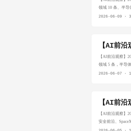
是企业机构智能必
事可乐已运营 41 
领域 10 条、半导体 
赛的一个深层矛盾
票。Tesla 股价
布 Claude Opu
2026-06-09
·
定"的覆辙。他的
是 Tesla 的
成 Bun 运行时 7
Google宣布2
股价下跌就是必然。T
bench 88.6
重大重新设计，从返
Anthropic C
时迁移，背后是对 
案引擎"的战略重
【AI前沿观
话，引发了政府对 A
构系统"。值得关注的
深刻重塑了互联
说政府试图削弱竞
动化。 中国 A
【AI前沿观察】202
略。搜索 AI 化
能通过监管手段打压
国，发布仅两周的 M
领域 5 条，半导体
布Muse Spark
何技术竞争。 智谱 AI
Anthropic
2026-06-07
·
Instagram
支持票，衍生模型
络攻击的方式和程度
台上的公开内容进
是衡量中国 AI 开
提供商向安全基础
Meta 的路径与
区。 OpenAI 推出 
被用于攻击也可以被
平台正在成为 AI
月 ChatGPT 
【AI前沿观
升，这类安全研究将
究，生成100页战略
是将开源社区纳入自己
略引关注 事实：阿里
【AI前沿观察】202
席战略官）。与秒级
竞争更高明的绑定策略。
百万Token、输出
安全前沿、SpaceX
MCTS（自适应分
730 万美元种子
闭源商业授权，不
蓝色 AI 领域 A
正从"浅层快速生
2026-06-05
·