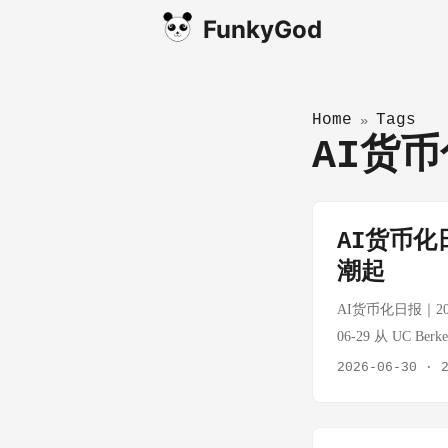
FunkyGod
Home
Tags
»
AI货
AI货币化日
潮起
AI货币化日报｜2026-
06-29 从 UC 
年化运营收入（AR
2026-06-30
·
编程、视觉、图像生成
性能分析，去年 1 月估
出本质："很多人