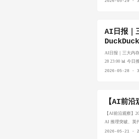
2026-05-29
·
前"Dreaming
融资，为AI代理打
大模型的发展方向存
之路。 思考：Ant
75% 降价永久生效，输
写率是一个极具冲
将在未来几周内获
解决 AI 代理在
认为现有团队路
估值在AI公司中仅
OpenRouter
于"AI在工程团队
向"真正个性化"
全防护的重心将从
度。 腾讯元宝 v
成为AI公司集中上市
游戏规则 -- 当
色转变、代码审查
是 AI 产品范
管理、行为审计、欺
不参与决策；阿里
Codex编程Age
AI日报
无所谓成本"，这
半导体 英国政府
升。这也是 Anth
署算力协议锁定Star
主动追问、日历驱
Agent服务。 
DuckDu
AI 公司第一次在全球
司离开英国本土。
存率，这也是 O
算力资源纳入 Goo
思考：两家的高考
Azure提供服务
被曝偷看答案 事实：Da
片正在从工业品变
轮。但这里有一
从"数据中心内部"
AI日报｜三大内存巨
流量 + 算力绑
了"AI即服务"的商
SWE-Bench P
向对英伟达、AM
美的锁定机制。 Perp
这部分资源纳入 
28 23:00 
粘性场景，谁能真正
于Transfor
动评分器错误率高达
G7引发连锁效应。 
Computex 20
理数据中心战略构成了
程碑、AI 编程
2026-05-28
·
万亿估值 IPO 和 
场。 思考：物理世
当模型足够聪明，
IEEE国际电路与系
任务在本地还是云
泛化的内容（gener
Hynix、Mic
Robotaxi 的失
整个具身智能生态
数据做判断。整个 A
小晶体管尺寸而通
Perplexit
星，一周增长 7,
AI 数据中心对
界对 Tesla 的执
Thor）到模型（Cos
4.8，新增 Dynami
该技术，并目标2
往是矛盾的。混合推
模型倾向于输出"最
基础设施投资热潮
版发布 事实：Goog
具，用于协调多个
【AI前沿观
小"的路径。这条路
景向"AI 原生搜索
明行业正在从"如何让
变成「主角」。内
Flash Image
升级 -- 它意
用，将是中国半导
缘推理今年成为绝对主
可将工具输出、日志
关注的是，内存短
【AI前沿观察】202
停。 思考：Goo
作，能处理远比单模
上的1.4nm晶体
等芯片厂商的产品路
不变。支持 Librar
超6% 事实：美光
AI 推理突破、英伟
系列走的是"够快够便
架构，百万 toke
行业基础设施：微软
事实：本周 GitHu
token 成本日益
现与万亿美元市值突
推翻80年离散几
MiniMax M3发
2026-05-21
·
block 级 KV 选
是威胁建模层面的
谱）、hermes-ag
的 token 节省
1.25亿美元A轮融资，
——Erdős 19
流），MiniMax