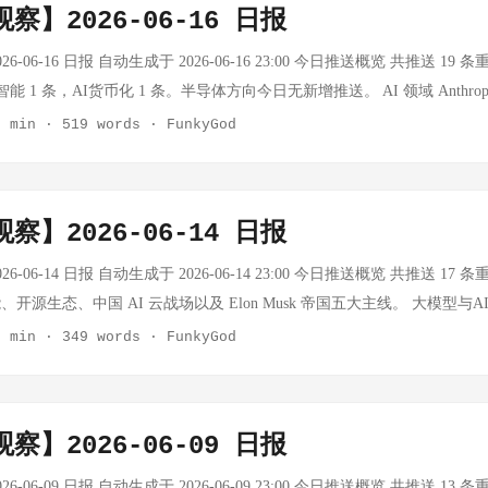
察】2026-06-16 日报
已于今年 3 月关闭——而是 Mercor、Surge、Scale AI 这类人类标注公
aining 优化。 商业模式洞察：Arena 验证了一个有趣命题——评估基础设施
6-06-16 日报 自动生成于 2026-06-16 23:00 今日推送概览 共推送 19
能，测量性能的标尺就成了稀缺资源。 2. Base44 自研 LLM：vibe cod
能 1 条，AI货币化 1 条。半导体方向今日无新增推送。 AI 领域 Anthropic
nch | 时间：2026-06-29 Wix 以 8000 万美元收购的 vibe coding 平台
Anthropic 最强推理模型 Fable 5 及 Mythos 5 被美国政府出口管
3 min
·
519 words
·
FunkyGod
，正式从"模型调用方"转型为"模型拥有方"。 ...
：这是迄今为止美国政府对 AI 能力出口最直接的干预。数十名网络安全
弱美国企业在网络安全领域的防御能力，让对手获得相对优势。这揭示了 
出于安全考虑的管制，恰恰可能损害安全本身。Fable 5 的推理能力被
察】2026-06-14 日报
集体拉低了。 Anthropic发布Claude Fable 5与Mythos 5新模型 事实：A
 和 Mythos 5 两款新模型，分别面向不同应用场景优化。 思考：两款旗舰模
6-06-14 日报 自动生成于 2026-06-14 23:00 今日推送概览 共推送 17
。Anthropic 在模型发布与政策风险之间，正在经历其他 AI 厂商未曾
源生态、中国 AI 云战场以及 Elon Musk 帝国五大主线。 大模型与AI基
项产品与战略调整 事实：OpenAI 本周密集发布多项产品更新与战略调整，涵盖 
马斯克成为全球首位万亿富翁 事实：SpaceX 以 750 亿美元融资规模登
2 min
·
349 words
·
FunkyGod
T 个性化能力、以及新的企业合作计划。 思考：OpenAI 的产品节奏正在从"
超额认购近 4 倍，需求高达 2500 亿美元。4400 名 SpaceX 员工因此成为
 Codex 的工具链、移动端、Windows 沙箱等密集发布，显示其正将 Ag
aceX 持仓正式成为全球首位万亿富翁。 思考：SpaceX 的 IPO 规模远超 Ama
纳德拉警告：AI可能重演全球化掏空行业的老路 事实：微软 CEO 纳德
设施正式进入资本市场。Musk 帝国的核心已从 Tesla 转向 SpaceX
察】2026-06-09 日报
核心的经济风险——少数前沿模型吸收整个行业的专业知识并将其商品化，
LA 成为 Musk 帝国中表现最弱的资产，这不是偶然。 Tesla Robotaxi
球化第一阶段掏空工业经济的过程，并提出"人力资本"与"代币资本"双
分之一 事实：Tesla 在德州奥斯汀仅部署 42 辆无人 Robotaxi，而 Waymo 
6-06-09 日报 自动生成于 2026-06-09 23:00 今日推送概览 共推送 13