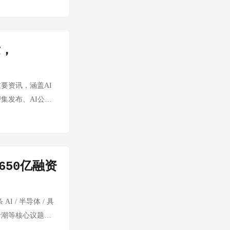
类公司面临的困境
长期可能动摇开发
继者的能力。
分钟级拉长到小时
垂直场景两条路。
态模型的普惠化正在
大多数机构准备好的
P已胜出但传输层
区引发讨论，总结了
ion
立场被业界视为负责
跃服务器和 1.64
"下沉。当本地大模
发，
声明式模型，通过
理系统发布之后，本周
% 网络设备处于
 等云端工具形成价
考：AI Agent高
正在加速建立"安全
的胜出已基本成定
Fremont 工厂已停
是限制AI能力，
进一旦形成正反馈
I 代理能否真正大
汽车转向人形机器人。
 条重要资讯，涵盖AI
、可追溯的容器中运
进商业化扩张形成微
nt 也只能在受控
但 Robotaxi
集发布、AI公司
业事实标准。
厂德州获税收减免，
sforce 宣布以
云雀 vs 阿里万镜
 Nemotron 3
推出六大角色专属插件包
rafab 半导体工
助企业构建自动化任务
映团队的小云雀
aflop算力、
计、投资银行等领
满足客户需求可能需
要信号。这说明 AI
短剧漫剧垂直场景；万
Ultra 550B
现精细化局部编辑。平
义非凡。这不是一家
AI 支付溢价。这
内容从生产到消费
支持本地运行1万亿参数
在从一个编程工具演
本身都需要大量定制
 650亿融资
ropic最强模型出
容生态补充供给，
urface产品线，直
工具的天花板不
aceX 正在成为
 最强模型的出口管制
人被曝离职：通义团
说明英伟达不只卖硬
的市场规模和竞争格
体。对美国芯片制
决策反而损害了国
命为首席科学家仅过
走向实用。
 AI / 半导体 / 具
生产代码库中超过80%
hatGPT 记忆
缘政治官员掌握？
量超 8 万超越
1注册声明草案，正式启
价潮等核心议题。
，Claude成功率
系统基于此
re获660万美元
说明阿里内部对通义
AI公司开启IPO
 V4 Pro 模型
 思考：80%自主编