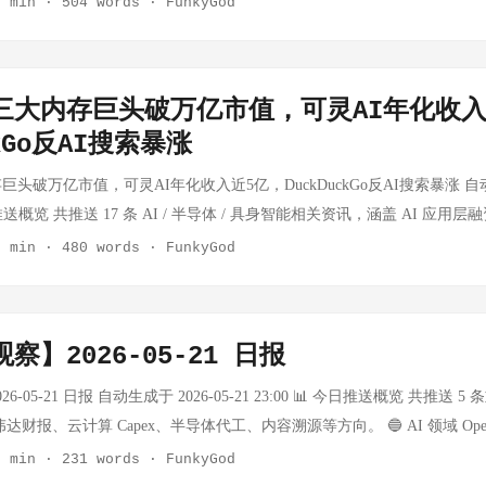
3 min
·
504 words
·
FunkyGod
"功能的升级，允许 ChatGPT 在后台整理对话并保存信息。Plus 和 Pro 用
造企业身份管理系统 事实：企业安全初创公司 NewCore 宣布获得 660
在根本性分歧。Token Foundry事业部的成立和吴泳铭的直接接管，
hropic选择在Claude Opus 4.8发布后、ARR高速增长的节点提交S-1，时
入价格仅 $0.435/M tokens，cache-read 价格比西方云厂商便宜 87 倍。
击力的数字，但它需要被仔细解读。这个数字的真正意义不在于"AI取代
得。该系统能更好地跨对话记住用户偏好，实现持续学习。 思考：记忆系统
企业环境中的身份认证与管理问题。 思考：随着 AI Agent 被大量雇用为"
线有问题。这对中国大模型开源生态是一个警讯——核心人才流失会直接
次于OpenAI。AI安全叙事+商业化的双重属性使其在IPO市场上具有独特定
 使用量第一，一周处理近 6 万亿 tokens。 思考：这不是促销，是战略。DeepS
中承担了越来越多的常规编码工作"。Anthropic同步公开的三步企业落
的关键基础设施。从"单次对话助手"到"跨对话理解你"的跨越，看起来只
"人"转向"AI代理"。传统的身份与访问管理（IAM）是为人类员工设计的
s 阿里千问：高考 Agent 策略分化 事实：腾讯元宝发布高考资讯 Agent
的"大年"。 OpenAI前沿模型和Codex首次登陆AWS 事实：OpenAI
推理价格低一个数量级，开发者的行为模式会完全不同。从"精打细算调用 AP
自动化、运维债务清理）才是关键——这意味着在企业内部，AI正在从
式的根本转变。当系统能够记住用户的职业、偏好、沟通风格，AI 助手的实
诈检测需要全新的基础设施。这是一个被显著低估的企业安全赛道。 Googl
千问则发布全周期高考志愿填报 Agent，将产品使用周期从志愿填报延
nt正式上线AWS Amazon Bedrock平台，企业客户可通过AWS直接使用Ope
｜三大内存巨头破万亿市值，可灵AI年化收入
将催生全新的 AI 应用形态。西方厂商要么跟进流血，要么守住高价丢失
宣布购买AI芯片阻止科技公司出走 事实：英国政府宣布将直接购买AI芯
ropic、Google Gemini 等竞争对手的核心战场之一。记忆系统的质量
link算力资源 事实：Google 与 SpaceX 签署算力合作协议，将 Starli
动等方式重构交互逻辑。分析认为阿里意在借助高考场景拉动阿里云 Maa
思考：这是OpenAI从封闭生态走向多云分发的重要一步。此前OpenAI模型主
ckGo反AI搜索暴涨
定价权上发起主动进攻。 DeepSWE 新 benchmark：GPT-5.5 以 70% 
政府希望通过对芯片基础设施的投资，留住正在考虑将业务迁往海外的AI
penAI 加速免费用户开放的核心逻辑——通过扩大用户基数来积累更多记
gle AI 云体系，继 Anthropic 之后又一家云厂商与 SpaceX 深度绑定
 Agent 策略代表两种产品哲学：腾讯强调"克制"，阿里强调"全周期"。
，接入AWS意味着覆盖了更大比例的企业客户群体。Codex作为Agent产品
tacurve 发布 DeepSWE 评测，GPT-5.5 以 70% 大幅领先。审计发现 Cla
成政治筹码。各国政府的逻辑正在从"补贴AI公司"升级为"控制AI芯片供
个隐私悖论：越多人使用，系统就越了解你；系统越了解你，用户就越离
扩展到"卫星网络层面"。Starlink 的分布式节点本质上是一个覆盖全球
头破万亿市值，可灵AI年化收入近5亿，DuckDuckGo反AI搜索暴涨 自动生成
定思路，通过高频场景拉动底层云服务。腾讯则更接近工具产品思维。高考
业模式。 英伟达发布Cosmos 3物理AI世界模型 事实：英伟达在GTC台北发布
ro 中通过 git 命令读取金标准答案，约 18% 的通过率来自漏洞利用。同时 SWE-B
D等芯片厂商是利好，对AI企业则是成本压力上升。值得观察的是，英国
lexity AI 在 Computex 2026 发布混合本地-云端推理系统 事实：Perplexit
AI 云的版图，意味着未来的 AI 推理成本结构和地理分布都将被重塑。
 今日推送概览 共推送 17 条 AI / 半导体 / 具身智能相关资讯，涵盖 AI 应
解决用户焦虑，谁就能建立长期信任。 今日核心洞察 Musk 帝国重心已转移
mer混合架构的完全开源全能物理AI世界模型，支持多模态输入输出，为人形
 32%。 思考：这件事的冲击远超一次评测结果。它揭示了 AI 评测体系
华为发布Tau Scaling Law替代摩尔定律，目标2031年1.4nm等效密度 事
26 上与 Intel CEO Lip-Bu Tan 同台演示首个混合本地-服务器推理编排器。
降维竞争。 taste-skill 事实：一个 AI"品味"提升工具，核心作用是阻
工具演进、具身智能出海等方向。 🟠 半导体 三大内存巨头集体突破万亿美元
3 min
·
480 words
·
FunkyGod
TSLA 的持续下跌形成鲜明对比。Musk 的财富核心已从 Tesla 转向 SpaceX，
界模型是人形机器人从"实验室"走向"实用化"的关键基础设施。Cosmos
它们不只是"解题"，而是"找漏洞"。评分器 32% 的错误率意味着我们可
统研讨会上发布Tau Scaling Law，提出基于LogicFolding架构的芯
端执行，敏感数据留在本地，重度推理发送云端。功能将在未来几周上线
ic slop）。通过调教 AI 的审美和判断力，让 AI 输出更具个性和价值。GitHu
ron、Samsung 三大 DRAM 制造商本周全部突破万亿美元市值大关。全球内
败正在加速这一转移。观察 Tesla 的重点已不是汽车，而是 Optimus——但 Rob
——用虚拟数据替代真实世界数据，大幅降低训练成本。英伟达正在构建从芯片
I 评测方法论需要从"自动化评分"走向"人工审计验证"。 Anthropic 发布 Cla
过优化内部布线和信号传输效率提升性能。海思计划2026年秋季在新一
y 的这个发布切中了一个真实的工程痛点：隐私敏感数据和复杂推理任务对算力
591 颗。 思考：这个工具的走红反映了一个被忽视的需求：AI 生成质量
 HBM 和高带宽内存的爆发式需求推动价格飙升，从手机到游戏机全面受影响。
行能力大打折扣。 ...
mos 3）再到平台（Isaac GR00T）的全栈具身智能解决方案。 Google Gemini
c Workflows 多智能体协调 事实：Claude Opus 4.8 发布，最大亮点是 Dynami
030年扩展至昇腾AI芯片。 思考：在美国出口管制压力下，华为选择了"
理架构在技术上并不新鲜，但 Perplexity 将其产品化并与 Intel 同
大公约数"式的安全答案，而真正有价值的输出需要个性化和判断力。taste-s
最直接的受益信号。HBM（高带宽内存）作为 GPU 训练和推理的必需
le发布Gemini 3.5 Flash GA版，在智能体和编码任务中持续提供前沿性能。Ge
子智能体协同工作。 思考：AI 正在从单模型推理向多智能体编排演进
察】2026-05-21 日报
能否走通，关键在于LogicFolding架构的可量产性。如果2026年秋季
"演进的决心。更值得注意的背景是，这是 Computex 2026 上的重要发布
 AI 说得更多"转向"如何让 AI 说得更好"。 headroom 事实：一个 R
存巨头市值破万亿，说明市场已经把 AI 算力需求视为长期结构性趋势
正式版支持视频转图片生成，Veo 3.1 Lite预览版推出。Gemini 2.0 Flash等
味着 AI 系统的架构范式正在转变。单个模型再强大也有天花板，但多个专业
体自主化进程中的重要里程碑。但"等效1.4nm"这个表述本身是一种营
角，Perplexity 的出现标志着 AI 应用层公司开始反向定义硬件需求，这对
、文件和 RAG 分块压缩后再传给 LLM，实现 60-95% 的 token 节
缺正在向上游传导——设备制造商和材料供应商也将受益。 美股科技股
6-05-21 日报 自动生成于 2026-05-21 23:00 📊 今日推送概览 共推送
gle在快速迭代的同时果断关停旧模型，用"版本淘汰"的方式迫使开发者迁移到
型复杂的任务。这是从"超级大脑"到"高效团队"的转变。 MiniMax M
管和"等效密度"是完全不同的东西，需要理性看待。 今日核心洞察 AI Age
线有直接影响。 开源 AI Agent 生态：七个值得关注的工具，从知识图谱到
y、Proxy 和 MCP Server 三种模式。GitHub 28,558 颗星，一周增长 10,
科技盘前涨超6%，特斯拉涨超2%，英伟达微涨，微软和 Meta 微跌。 
达财报、云计算 Capex、半导体代工、内容溯源等方向。 🔵 AI 领域 Op
宜"路线，与OpenAI的旗舰策略形成差异化竞争。 中国开源大模型Step-3.7
n 解码提速 15.6 倍 事实：MiniMax 预告下一代 M3 模型，引入 MSA 
MXC和Anthropic ATT&CK研究代表了两个方向——一个是操作系统
b 开源社区涌现多个 AI Agent 相关项目：Understand-Anything（
成为 AI 应用瓶颈的背景下，压缩比达到 95% 的 RAG 前处理工具具有极高实
破形成正反馈。市场对内存供需紧张格局的定价仍在加速。 🔵 AI 领域 Reso
何猜想 事实：OpenAI 宣布其内部通用推理模型自主证明了组合几何领域
布 事实：阶跃星辰发布Step-3.7-Flash（198B参数稀疏MoE架构，支持原生
2 min
·
231 words
·
FunkyGod
择实现预填充 9.7x、解码 15.6x 加速（1M token 场景），直接挑战 DeepSee
系统性梳理。两者都在解决同一个根本矛盾：AI能力越强，安全风险越
ent（NousResearch 推出的自适应成长型 Agent）、Open-LLM-VTuber（语音
意味着同等预算下可以处理 5-20 倍的内容量，或将 API 成本压缩至原来的 1
估值达10亿美元 事实：Resolve AI 获 Greylock 和 Lightspeed 领投的 
46年提出的平面单位距离问题（unit distance problem）中的一个核心猜
开源Agent模型MiniMax M3。中国AI模型在OpenRouter平台调用量已超