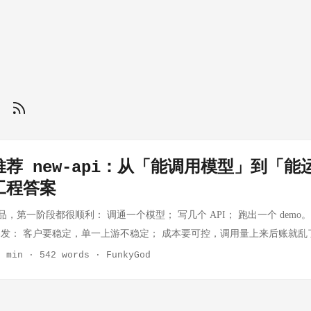
关
荐 new-api：从「能调用模型」到「能运
工程答案
产品，第一阶段都很顺利： 调通一个模型； 写几个 API； 跑出一个 demo
发： 客户要稳定，单一上游不稳定； 成本要可控，调用量上来后账就乱
员权限都不一样； 运营要可视，出了问题要知道是谁、哪个 key、哪个
3 min
·
542 words
·
FunkyGod
、订阅、额度、结算要打通。 这时你会发现，真正难的不是“会调模型”
的系统”。 我这几天把 new-api 关键代码路径完整过了一遍，结论是
上游”这句话本身，而在于它把 AI 网关最难的工程问题做成了一整套闭环。