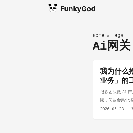
FunkyGod
Home
Tags
»
Ai网
我为什么推
业务」的
很多团队做 AI 
段，问题会集中爆
个人、团队、管理
2026-05-23
·
商业要闭环，充值
做成一个能长期运营
于“支持 40+ 