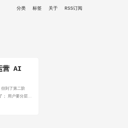
分类
标签
关于
RSS订阅
营 AI
。 但到了第二阶
了； 用户要分层，
渠道、哪个模型；
，而是“把模型能力
：它的价值不在
 这篇文章我不做功