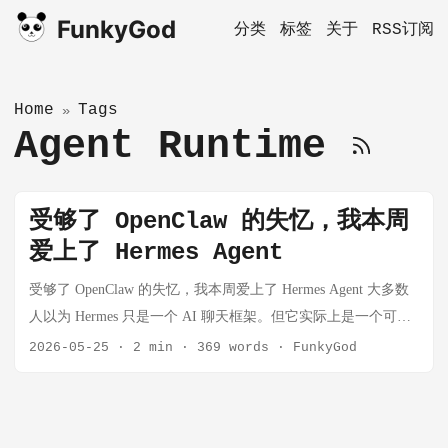
FunkyGod
分类
标签
关于
RSS订阅
Home
Tags
»
Agent Runtime
受够了 OpenClaw 的失忆，我本周
爱上了 Hermes Agent
受够了 OpenClaw 的失忆，我本周爱上了 Hermes Agent 大多数
人以为 Hermes 只是一个 AI 聊天框架。但它实际上是一个可长
期运行、多角色协作、多入口接入的 Agent Runtime，已经非常
2026-05-25
·
2 min
·
369 words
·
FunkyGod
接近真正意义上的 AI Operating System。 Hermes Agent 在不到
三个月内突破 14 万 GitHub Star，并根据 OpenRouter 的数据成
为目前全球使用量最大的 Agent。在折腾了 2 个月，受够了