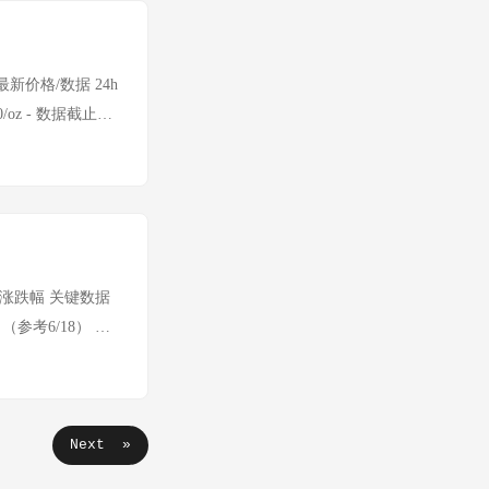
 │ —— │ 周末休
 │ 周末休市 │
A股、港股、美股均休
 最新价格/数据 24h
/oz - 数据截止：
 周末休市 深成指 非
BTC：
 恐慌指数连续11天
8）+ MA5突破 =
oz（待更新） 数据
市） 布伦特原油：非
价格 涨跌幅 关键数据
司（参考6/18） 预
动 美国能源库存与产需
94% CRO、华为海思
7） — 离岸人民币试
估算） 24h最低：
Next »
数连续约10天