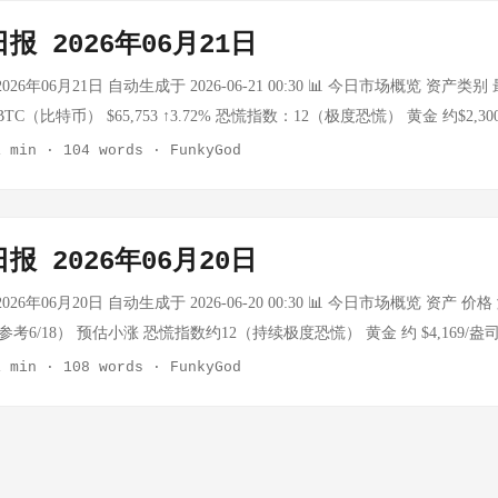
恒生指数 │ —— │ 周末休市 │ │ 恒生科技 │ —— │ 周末休市 │ │ 道琼斯
报 2026年06月21日
│ —— │ 周末休市 │ │ 标普500 │ —— │ 周末休市 │ │ 日经225 │ ——
───────┴──────────┴──────────┘ ► 6月27日为周六，
26年06月21日 自动生成于 2026-06-21 00:30 📊 今日市场概览 资产类别
30日）恢复正常交易 ...
C（比特币） $65,753 ↑3.72% 恐慌指数：12（极度恐慌） 黄金 约$2,300
 非交易日 - 周末休市 布伦特原油 非交易日 - 周末休市 上证指数 非交易日 -
1 min
·
104 words
·
FunkyGod
 创业板指 非交易日 - 周末休市 USD/CNY 待更新 - 周末休市 ₿ 加密货币 
72%） 24h最高：$65,753 24h最低：待更新 24h成交量：待更新 关键观察：
A5突破（6/16）：$65,753 > MA5 $62,752 ✅ 已确认 RSI超卖区间（2
报 2026年06月20日
9为周四交易日，恐慌指数待验证是否突破20 🥇 贵金属 黄金：约$2,300/
日 上海金：待更新 周末市场休市 🛢️ 原油 WTI原油：非交易日（周末休
26年06月20日 自动生成于 2026-06-20 00:30 📊 今日市场概览 资产 
...
50（参考6/18） 预估小涨 恐慌指数约12（持续极度恐慌） 黄金 约 $4,169/盎
考：$4,330/4,369 WTI原油 约 $76.6/桶（参考6/18） 预估小幅波
1 min
·
108 words
·
FunkyGod
（参考6/18） -0.43% 科创50涨2.39% 深成指 16030（参考6/18） +0.
2（参考6/18） +2.05% 结构性反弹延续 USD/CNY 约 6.7555（参考6/1
BTC：约 $65,750（参考6/18，疑似微涨） 24h最高：约 $66,000（区间
（区间估算） 24h成交量：中低水平（市场极度恐慌，情绪谨慎） （注：恐慌指