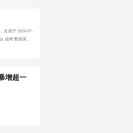
012.8（资金流向
7/14）： 日期
周二 7/8 非交易日 —
) — 周六 7/12
.93 -$1,147
成于 2026-07-
行确认 说明 数据采集
续完整 黄金价格交易
/14:00/20:00
 非触发日 每月10
 缺失 ❌ 持续 已缺失
暴增超一
性： ...
幅 │
末休市 │ │ 深证成
│ 科创50 │ ——