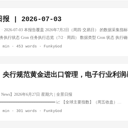
债避险：10年期美债收益率上升（TLT -0.75%） 黄金短期承压：-0.15%至$4
额度限制，采用最新可获取数据+趋势推算 ₿ 加密货币 BTC走势追踪（7/6→
C+联合部长级会议于7/21召开，原油供应信号待观察 ...
指数 说明 7/6 $65,753 基准 — 周一 7/7 $63,387 -$2,366 (-3.6%) — 
 | 2026-07-03
 周四 7/10 $64,220 +$833 (+1.3%) — 周五 7/11 $64,170 -$50 (-0.08%
.15%) 26 周日 7/13 $63,684/$62,657 -$1,415 (-2.2%) — 非交易日 7/14 $62,509
 2026-07-03 本报告覆盖 2026年7月2日（周四·交易日） 的数据采集指标，生
 BTC两周整体：$65,753 → $62,509（7/14），下跌约$3,243（-4.9%） ...
集任务执行状态 Cron 任务执行总览（7/2 · 周四） 数据类型 Cron 状态 执
✅ 已执行 三报齐全 BTC 价格每日追踪 ✅ running ✅ 已执行 技术指标持
3 min
·
453 words
·
FunkyGod
 ✅ 已执行 金价 $3,900-$3,950 区间 中国经济指标 ×3 ✅ running ✅ 已执行 8:00
反思 ✅ running ✅ 已执行 本任务前身 CPI/PPI 月度采集 ⏸️ idle ⏸️
度经济指标收集 ⏸️ idle ⏸️ 非触发日 每月15日，下次 7/15 投资提醒 ×5 ❌
｜央行规范黄金进出口管理，电子行业利润
点 BTC 技术指标采集稳定性验证（7/2） 7/1 首次突破后，7/2 验证采集稳定
ance News】2026年6月27日 星期六 | 全景日报
━━━━━━━━━━━━━━━━━━━━━━━━━━━ 📈 【全球主要指数】（周五收盘）
──────┬──────────┬──────────┐ │ 指数 │ 最新价 │ 涨跌
2 min
·
301 words
·
FunkyGod
──────┼──────────┼──────────┤ │ 上证指数 │ —— │ 周
休市 │ │ 创业板指 │ —— │ 周末休市 │ │ 沪深300 │ —— │ 周末休市 │ 