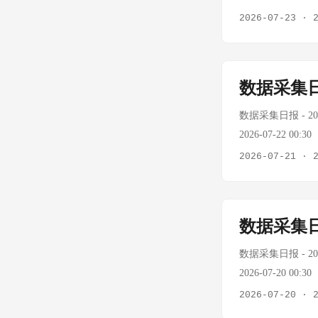
中东局势骤变 伊朗
Tavily/Fire
2026-07-23
·
持仓公布 张坤、
+2.77% oilp
温，Murban原油单
— 7/22为正常交易
口 布伦特突破$1
已耗尽（连续多日报错
数据采集日
密货币 状态：外部价
政治与宏观 今日
考（7/14最后数据）
要指示，全国基础
数据采集日报 - 2026
中国提交立场文件
2026-07-22 
华 中欧战略沟通
Tavily/Firecr
2026-07-21
·
缘紧张持续，原油
桶 +2.12% 7/21
金二季度持仓"大
7/20收盘，沪强深弱
API（Tavily/
多日报错432/4
数据采集日
BTC/USD：$62
（7/20美军打击
支撑位：$62,000
海峡能力 伤亡情
数据采集日报 - 2026
一名美军士兵，都
2026-07-20 0
沙特联军介入保障
据，$60,000支撑位
2026-07-20
·
+2.12%至$84
-0.05% 88.4