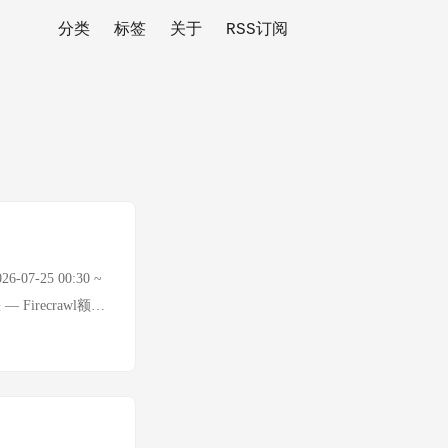
分类
标签
关于
RSS订阅
07-25 00:30 ~
 Firecrawl额度
0后回落至$4,000
 -3.88%
数 数据暂缺 — API额度
搜索API额度持续耗
an从$96.70继