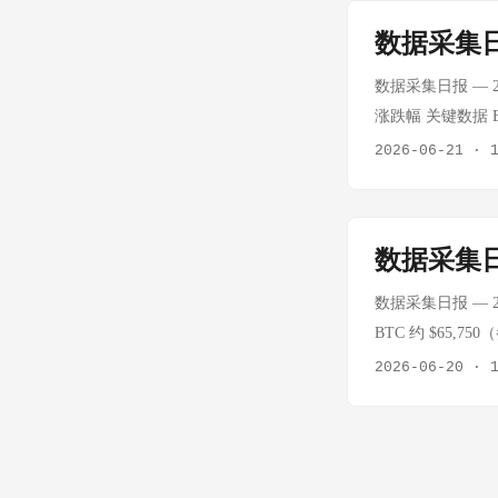
│ 周末休市 │ │ 
数据采集日
市 │ │ 纳斯达克 
└─────────
数据采集日报 — 20
市 ► 下周一（6月
涨跌幅 关键数据 BT
6/19 WTI原油
2026-06-21
·
交易日 - 周末休市
$65,753（↑3.
<20（历史上罕见） M
数据采集日
底部确认信号 6/1
截止时间：6月19
数据采集日报 — 20
交易日（周末休市） 
BTC 约 $65,7
估小幅震荡 技术位参
2026-06-20
·
平衡 上证指数 4090
领涨 创业板指 425
点推进 ₿ 加密货币 
约 $65,500