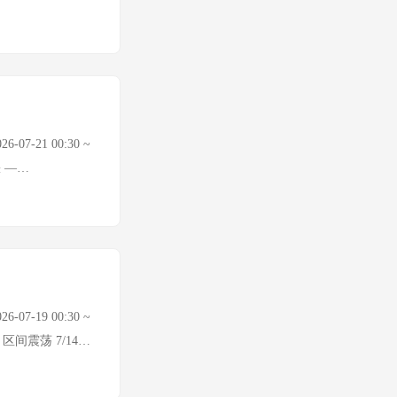
 A股公募基金二季度
I原油 $86.68/桶
东地缘风险急剧升
入 上证指数 数据待确认
，突破$90重要整数关
crawl搜索API额度
幅显著分化 ₿ 加
m可获取。 🌍 地缘
格暂无法获取。 近期参
基础教育工作作出重
设机制首次会议，
07-21 00:30 ~
东盟秘书长高金洪访
缺 —
场背景： 中东地
 WTI原油 $84.23/
）临近 A股公募基
96.28 +0.85%
价格
API额度已耗尽（连续
（7/14最后数据）：
 中东战火升级
部下方 → 空头排列
，削弱封锁霍尔木兹
警告 "伊朗每杀死
07-19 00:30 ~
 持续袭扰商船，
0 区间震荡 7/14数
原油大涨：WTI
油 $82.45/桶
.47%，阿
-7.21 注：部分市