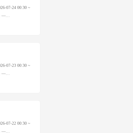
 🌍 地缘政治与宏
07-24 00:30 ~
入沉寂，能源供应风
缺 —
特朗普威胁伊朗 胡
I原油 $88.89/桶
印度寻找替代供应
.com，回撤至$100下
应对中东供应风险
 Tavily额度耗尽，A
木兹/红海风险上升
I额度持续耗尽（连续多
尼诺转化为通胀问题
昨日暴涨后今日出现回
 7/24欧洲央行宣
07-23 00:30 ~
一步升级，紧张情绪
缺 —
是核心关注 美股财
I原油 $92.73/桶
回落至$88.89，
缘溢价加速注入 Murban
rban从$108.0
为正常交易日，数据待确
%，全品种回调 欧洲央
（连续多日报错
Gecko/CNBC）额
场大幅走强。 🌍 地
示美国经济以"轻微
07-22 00:30 ~
预期降息25bp
缺 —