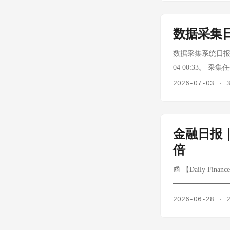
里-3.64%） 美
场数据因外部API
美债） ⚠️ OPE
BTC/USD 涨跌 恐慌
数据采集日报
— 周三 7/9 缺失 — —
$64,072 -$98 (-0
数据采集系统日报 ·
(-1.8%) 22 周一
04 00:33。 采
日报生成 ✅ ok 
2026-07-03
·
日追踪 ✅ running
正常 每日数据指标采集
日，下次 7/10 月
金融日报
43 天 核心数据亮
倍
📰 【Daily Fin
━━━━━━━━━━━
┌──────────
2026-06-28
·
├──────────
指 │ —— │ 周末