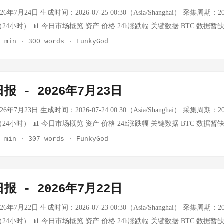
（但百分比从-9.77%收窄至-9.44%，实际上价格从$96.70回升至$97.05）。
年7月24日 生成时间：2026-07-25 00:30（Asia/Shanghai） 采集周期：2026-
： 事件 详情 俄罗斯黑海港口 俄罗斯最大黑海石油港口因无人机威胁陷
00:30（24小时） 📊 今日市场概览 资产 价格 24h涨跌幅 关键数据 BTC 数据暂
木兹海峡 霍尔木兹海峡油轮通行量降至5月以来最低水平，战争风险飙升 
crawl额度耗尽，外部API不可用 黄金 数据暂缺 — API额度耗尽，数据获取失败 WT
2 min
·
300 words
·
FunkyGod
，特朗普威胁伊朗 红海沙特出口 沙特红海原油出口自3月峰值下降41% 
ce.com实时数据（7/24），昨日暴涨后回调 布伦特 $96.36/桶 -4.30% oilprice
委内瑞拉原油以应对中东供应枯竭 中国抢购俄油 中国抢购俄罗斯原油，
.70/桶 -9.77% oilprice.com，昨日+20.71%后大幅回落 上证指数 数据暂缺 —
紧 阿布扎比国家石油公司（ADNOC）自6月以来第七次原油招标，尽管霍尔
D/CNY — — API额度限制，数据暂缺 注：Tavily/Firecrawl搜索AP
报 - 2026年7月23日
 供应危机深化，油价突破$100 厄尔尼诺通胀风险 石油冲击可能将超级厄尔
2），BTC和黄金实时价格无法获取。原油数据通过oilprice.com可获取，
 巴基斯坦运输商威胁全国罢工，抗议燃油价格上涨 市场背景： ...
。 🌍 地缘政治与宏观 今日重要政策动向： 事件 详情 欧洲央行利率决议
年7月23日 生成时间：2026-07-24 00:30（Asia/Shanghai） 采集周期：2026-
符合市场预期，欧元小幅走弱 中东局势反复 伊朗/胡塞武装地区冲突未见进
00:30（24小时） 📊 今日市场概览 资产 价格 24h涨跌幅 关键数据 BTC 数据暂
吐部分涨幅 美联储官员讲话 美联储官员重申谨慎降息立场，通胀粘性仍
crawl额度耗尽，外部API不可用 黄金 数据暂缺 — API额度耗尽，数据获取失败 WT
2 min
·
307 words
·
FunkyGod
起大型科技股陆续发布财报，市场情绪有所分化 市场背景： WTI从昨日$92.73
ce.com实时数据（7/23） 布伦特 $101.10/桶 +7.43% oilprice.com，中东地
日累计仍上涨约+2.5% 布伦特从$101.10回落至$96.36，跌破$100心理关口 Mu
0.71% oilprice.com，阿联酋基准大幅跳涨 上证指数 数据待确认 — 7/23
-9.77%，昨日涨幅全部回吐 天然气-0.89%，取暖油-3.17%，汽油-2.67
 — API额度限制，数据暂缺 注：Tavily/Firecrawl搜索API额度持续耗尽
报 - 2026年7月22日
压大宗商品 ₿ 加密货币 状态：外部价格API（Tavily/Firecrawl/Coin
TC和黄金实时价格无法获取。原油数据通过oilprice.com可获取，今日能源市
实时价格暂无法获取。 近期参考（7/14最后数据）： ...
日重要政策动向： 事件 详情 美联储褐皮书发布 7/23美联储发布褐皮书显
年7月22日 生成时间：2026-07-23 00:30（Asia/Shanghai） 采集周期：2026-
，物价涨幅总体放缓 欧洲央行利率决议 7/24欧洲央行将公布利率决议，市场
00:30（24小时） 📊 今日市场概览 资产 价格 24h涨跌幅 关键数据 BTC 数据暂