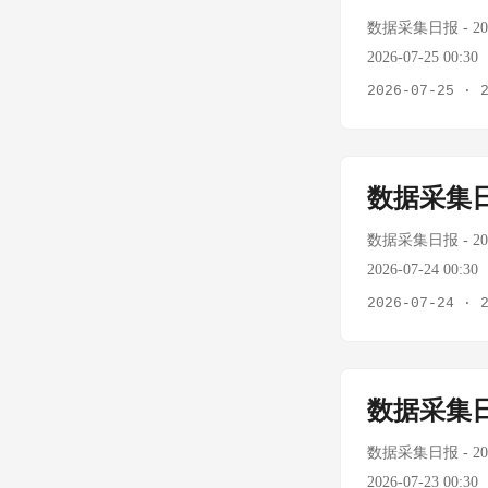
续暴跌至$97.05
数据采集日报 - 2026
观 今日重要事件
2026-07-25 
险上升 中东霍尔
Tavily/Fire
2026-07-25
·
塞武装油轮袭击后
-3.58% oilpri
印度寻找安哥拉、
方 Murban $96
OPEC+供应收
股数据无法获取 US
数据采集日
原油突破$100
日报错432/40
巴基斯坦运输罢工
调，原油全品种下跌
数据采集日报 - 2026
布降息25bp，
2026-07-24 
有所缓解，原油回
Tavily/Fire
2026-07-24
·
报季开启 7/25
+6.79% oilpri
单日-3.58%，但两
$108.0/桶 +2
暴跌至$96.70，
认 USD/CNY —
数据采集日
行降息确认，美元走强施
432/402），B
度全部耗尽，BTC
缘政治与宏观 今
数据采集日报 - 2026
至温和"速度增长
2026-07-23 