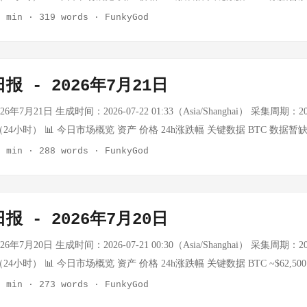
/胡塞武装地区冲突升级，WTI单日+6.79%，布伦特突破$100心理关口
crawl额度耗尽，外部API不可用 黄金 数据暂缺 — API额度耗尽，数据获取失败 WT
2 min
·
319 words
·
FunkyGod
刘彦春减持白酒加仓AI产业链持续，公募调仓大挪移确认 市场背景： 中
rice.com实时数据（7/22） 布伦特 $93.88/桶 +3.15% 中东地缘溢价加速注
日暴涨+20.71%，突破$108 WTI自7/22 $86.68，两日累计涨幅约+7%
日，数据待确认 USD/CNY — — API额度限制，数据暂缺 注：Tavily/Fire
00，为年内首次，全球能源价格重置 天然气相对平稳（+0.10%），原油涨
432/402），BTC和黄金实时价格无法获取。原油数据通过oilprice.co
报 - 2026年7月21日
格API（Tavily/Firecrawl/CoinGecko）额度全部耗尽，BTC实时价
重要政策动向： 事件 详情 习近平部署基础教育 7/22国家主席习近平对
： ...
教育工作会议在北京召开 中国提出数字主权原则 联合国全球网络安全常
年7月21日 生成时间：2026-07-22 01:33（Asia/Shanghai） 采集周期：2026-
，首次提出"数字主权"概念 王毅会见东盟秘书长 中国-东盟合作深化，
00:30（24小时） 📊 今日市场概览 资产 价格 24h涨跌幅 关键数据 BTC 数据暂
 王毅、李鸿忠分别会见欧洲议会外事委员会代表团，中欧对话渠道畅通 市
awl额度耗尽，外部API不可用 黄金 ~$4,012.8/oz -0.15% COMEX黄金7/20收盘价
2 min
·
288 words
·
FunkyGod
价格继续上行 美联储褐皮书即将发布（7/23），欧洲央行利率决议（7/24
 oilprice.com实时数据 布伦特 $91.07/桶 +2.07% 中东地缘溢价持续 上证指数 37
挪移"——张坤、刘彦春减持白酒，加仓AI产业链 ₿ 加密货币 状态：外部
 USD/CNY — — API额度限制，数据暂缺 注：Tavily/Firecrawl搜索
Firecrawl/CoinGecko）额度全部耗尽，BTC实时价格暂无法获取。 近期参考
02），外部市场数据采用可获取来源+历史参考 🌍 地缘政治：今日最大变量
报 - 2026年7月20日
,509.93（当日-1.8%，恐慌指数22） 技术面：运行于MA5/MA20/MA60全
伊朗）： 事件 详情 美军打击 7/20美军中央司令部宣布对伊朗新一轮打击
心理关口 | $60,000重要支撑 memory文件断档追踪： ...
况 伊朗本月袭击致近100名美军受伤，累计17名美军死于美伊战争 特朗普
年7月20日 生成时间：2026-07-21 00:30（Asia/Shanghai） 采集周期：2026-
必将付出数倍代价！" 约旦拦截 约旦防空系统击落3枚伊朗导弹 胡塞武装
0:30（24小时） 📊 今日市场概览 资产 价格 24h涨跌幅 关键数据 BTC ~$62,50
曼德海峡 伊朗反应 南部霍尔木兹甘省和法尔斯省传出爆炸声 市场影响： 
受关注 黄金 ~$4,000/oz 年内-7% YTD 1月曾突破$5,500创历史新高 WTI原
2 min
·
273 words
·
FunkyGod
.23，布伦特+2.07%至$91.07 港股重挫：恒指大跌逾2%，科网股领跌（腾讯-3
5布伦特 上证指数 — — 周一交易日，数据待确认 USD/CNY — — 52周区间6.76