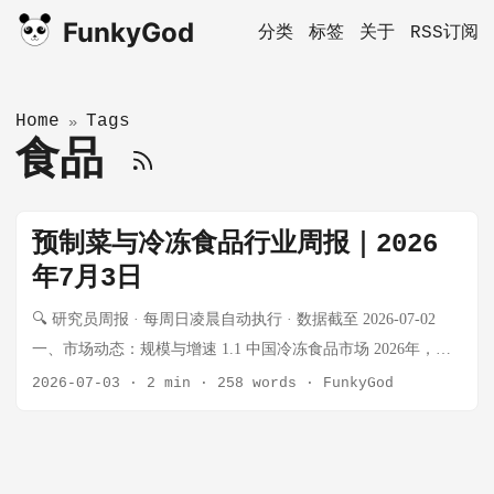
FunkyGod
分类
标签
关于
RSS订阅
Home
Tags
»
食品
预制菜与冷冻食品行业周报｜2026
年7月3日
🔍 研究员周报 · 每周日凌晨自动执行 · 数据截至 2026-07-02
一、市场动态：规模与增速 1.1 中国冷冻食品市场 2026年，中
国冷冻食品市场正处于从规模扩张向质量提升的关键转型期。
2026-07-03
·
2 min
·
258 words
·
FunkyGod
据多源数据综合： 指标 数值 备注 2025年市场规模 约3521亿元
人民币 2026年预计规模 突破3500亿元 增速放缓但结构升级
2025-2034年CAGR 9.32% 人民币 2034年预期规模 7852亿元 数