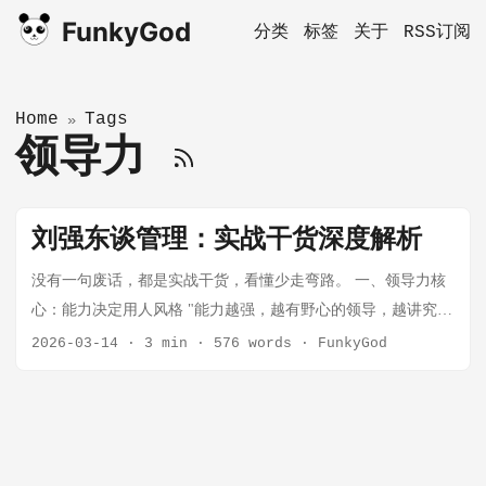
FunkyGod
分类
标签
关于
RSS订阅
Home
Tags
»
领导力
刘强东谈管理：实战干货深度解析
没有一句废话，都是实战干货，看懂少走弯路。 一、领导力核
心：能力决定用人风格 "能力越强，越有野心的领导，越讲究唯
才是举。能力越平庸，越求稳的领导，越讲究忠诚。" 这是刘强
2026-03-14
·
3 min
·
576 words
·
FunkyGod
东在内部管理培训中最核心的观点之一。他直接点破了传统管
理学的一个误区——不是每个老板都适合"用人不疑"。 有本事
的老板 vs 没本事的老板 有本事的老板敢用有能力的人（哪怕有
野心） 因为他们镇得住场子 因为他们有足够的格局和手腕 因为
他们自信能驾驭各种人才 没本事的老板只敢用忠诚但能力一般