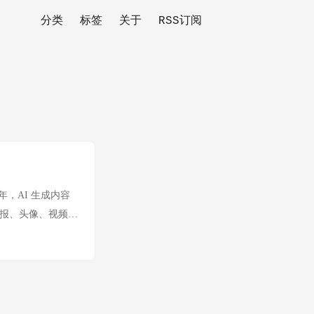
分类
标签
关于
RSS订阅
，AI 生成内容
海报、头像、视频、
接攻击一个人的尊严
成能力，而是验证能
。 一、两个事
AI 假照片事件，
来分属不同领域，