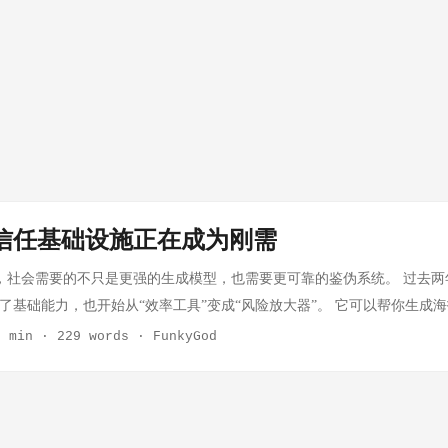
，信任基础设施正在成为刚需
后，社会需要的不只是更强的生成模型，也需要更可靠的鉴伪系统。 过去两年
成了基础能力，也开始从“效率工具”变成“风险放大器”。 它可以帮你生成
可以帮你生成谣言、诈骗、伪证、假合同、假客服、假高管发言，甚至直
2 min
·
229 words
·
FunkyGod
。 这就是为什么我越来越相信一件事：AI 时代真正稀缺的，不只是生
未来的核心竞争力不只是“能不能做出内容”，而是“能不能证明内容是真的”
”讲得很清楚 最近我把两个新闻放在一起看，一个是意大利总理梅洛尼遭遇 
哈萨维公开提醒公众警惕冒充巴菲特的 AI 伪造视频。 这两个事件看起