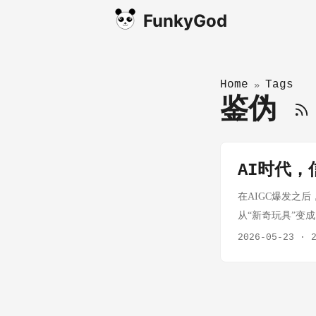
FunkyGod
Home
Tags
»
鉴伪
AI时代
在AIGC爆发之
从“新奇玩具”变
广告、PPT，也
2026-05-23
·
和一个机构的信任
力。 换句话说，
件，把“信任问题
另一个是伯克希尔