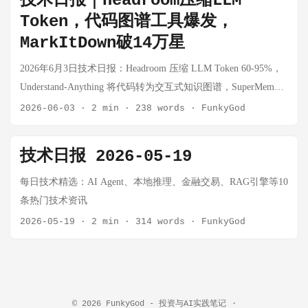
技术日报｜Headroom压缩LLM
Token，代码图谱工具爆发，
MarkItDown破14万星
2026年6月3日技术日报：Headroom 压缩 LLM Token 60-95%，
Understand-Anything 将代码转为交互式知识图谱，SuperMemory
为 AI Agent 提供持久记忆，MarkItDown 突破 14 万星。
2026-06-03
·
2 min
·
238 words
·
FunkyGod
技术日报 2026-05-19
每日技术精选：AI Agent、本地推理、金融交易、RAG引擎等10
条热门技术资讯
2026-05-19
·
2 min
·
314 words
·
FunkyGod
© 2026
FunkyGod - 投资与AI实践笔记
·