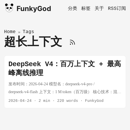
FunkyGod
分类
标签
关于
RSS订阅
Home
Tags
»
超长上下文
DeepSeek V4：百万上下文 + 最高
峰离线推理
发布时间：2026‑04‑24 模型名：deepseek‑v4‑pro /
deepseek‑v4‑flash 上下文：1 M token（百万级） 核心技术：混合
注意力、多维压缩、流形约束超连接、Muon优化器 1️⃣ 一览 版
2026-04-24
·
2 min
·
220 words
·
FunkyGod
本 参数量 激活量 目标 亮点 V4‑Pro 1.6 T 49 B 最高端开源模型
V4‑Flash 284 B 13 B 极致效率/低成本 备注：两版均支持
1 M token 上下文，思考模式 (reasoning‑effort) 可调高/把握成