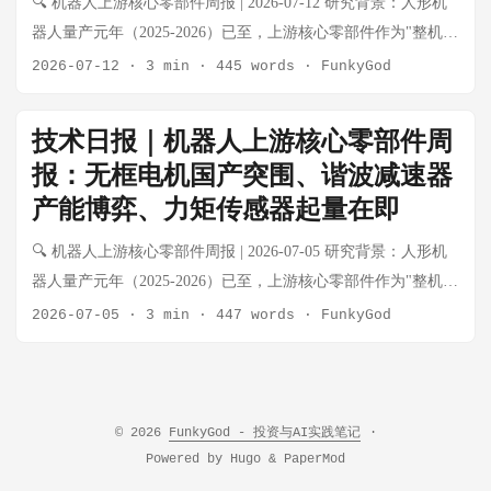
🔍 机器人上游核心零部件周报 | 2026-07-12 研究背景：人形机
杯电机 灵巧手订单持续起量，德昌/鸣志出货稳步增长 ⬆️ 景气上
同登上《时代》（TIME）杂志封面。这是距上次中国企业家登
器人量产元年（2025-2026）已至，上游核心零部件作为"整机不
行 谐波减速器 绿的H1业绩大超预期，国产份额正式突破65% ⬆️
上该刊物封面8年以来的首次，上一位是马云（2018年）。《时
管谁赢都受益"的卖水人逻辑，正在经历从工业自动化向具身智
2026-07-12
·
3 min
·
445 words
·
FunkyGod
景气上行 RV减速器 工业基本盘稳健，人形机器人增量预期2027
代》封面标题为《机器人时代来临》（The Robot Age is
能的品类跃迁。本周报每周系统性跟踪电机、减速器、传感
年释放 ➡️ 稳健 力矩传感器 国产六维力传感器进入小批量供
Here）。 GD01机甲近2.7米的身高几乎占据整个封面版面，王
器、丝杠、灵巧手核心零部件五大细分赛道的动态。 本期特别
货，触觉阵列开始量产验证 ⬆️ 景气上行 触觉/柔性传感器 灵巧
技术日报｜机器人上游核心零部件周
兴兴站在GD01右侧，身形与之形成鲜明对比。这一封面标志
关注：绿的谐波H1业绩超预期、滚柱丝杠供需缺口持续扩大、
手配套需求涌现，WAIC 2026现场展示多种方案 ⬆️ 新兴赛道 滚
报：无框电机国产突围、谐波减速器
着：中国机器人在全球舆论场完成了从"跟随者"到"引领者"的符
本末科技港股上市进入倒计时、国产六维力传感器进入量产阶
珠/滚柱丝杠 产能缺口持续，滚柱丝杠订单已排至2027年 ⚠️ 供
号性跨越。 对上游零部件的深层意义 《时代》封面的影响不局
产能博弈、力矩传感器起量在即
段。 💡 核心结论速览 细分赛道 本周核心变化 景气度 无框力矩
需紧张 灵巧手零部件 空心杯+腱绳+触觉传感器集成方案成为行
限于宇树一家，而是对整个产业链的情绪拉动： 整机量产预期
电机 本末科技即将港股上市，垂直整合模式获认可 ⬆️ 景气上行
🔍 机器人上游核心零部件周报 | 2026-07-05 研究背景：人形机
业主流 ⬆️ 景气上行 🎯 WAIC 2026 特别专题：具身智能从"展
强化：宇树GD01机甲全球首秀（成都春熙路）落地，标志着大
空心杯电机 灵巧手订单持续起量，德昌/鸣志出货稳步增长 ⬆️ 景
器人量产元年（2025-2026）已至，上游核心零部件作为"整机不
示"到"干活" 事件背景 2026世界人工智能大会（WAIC 2026）于
型重载人形机甲从展示进入实际场景验证，关节模组（无框力
气上行 谐波减速器 绿的谐波H1业绩超预期，国产份额持续扩张
管谁赢都受益"的卖水人逻辑，正在经历从工业自动化向具身智
7月17-18日在上海西岸举行，本届大会的核心主题之一是具身智
2026-07-05
·
3 min
·
447 words
·
FunkyGod
矩电机+谐波减速器+力矩传感器）需求直接受益 国际资本关注
⬆️ 景气上行 RV减速器 工业基本盘稳健，人形机器人增量预期
能的品类跃迁。本周报每周系统性跟踪电机、减速器、传感
能的实际落地应用。多位产业领袖和学术专家在现场分享了关
度提升：封面效应将吸引全球一级市场资金加速布局中国机器
2027年释放 ➡️ 稳健 力矩传感器 国产六维力传感器量产验证通
器、丝杠、灵巧手核心零部件五大细分赛道的动态。 💡 核心结
键洞察。 核心信号 机器人不再"耍酷"，开始真正"干活" 据澎湃
人产业链 政策加速信号：封面背后是中美科技竞争的大背景，
过，价格优势显著 ⬆️ 景气上行 触觉/柔性传感器 灵巧手配套需
论速览 细分赛道 本周核心变化 景气度 无框力矩电机 国产龙头
新闻记者现场报道，WAIC 2026展示了灵巧手在高危场景中的实
政策对机器人整机和上游核心零部件的扶持预期进一步强化 宇
求涌现，国内初创获头部客户验证 ⬆️ 新兴赛道 滚珠/滚柱丝杠
批量出货，关节模组价格战开打 ⬆️ 景气上行 空心杯电机 灵巧手
际应用案例 智能体手机现场展示AI辅助写作汇报功能 产业界
© 2026
FunkyGod - 投资与AI实践笔记
·
树本周密集动作（7月24日） GD01机甲成都春熙路商圈全球首
产能缺口持续，滚柱丝杠国产化率仍低于20% ⚠️ 供需紧张 灵巧
订单起量，德昌电机切入机器人供应链 ⬆️ 景气上行 谐波减速器
从"概念展示"向"商业落地"转变明显 高通表态：智能体之年已
Powered by
Hugo
&
PaperMod
秀，同步开启科创主题展区 与成都市人民政府签署战略合作协
手零部件 空心杯+腱绳+触觉传感器集成方案成为行业主流 ⬆️ 景
绿的谐波产能扩张完成，国产份额持续侵蚀哈默纳科 ➡️ 格局重
至 高通公司全球副总裁、中国区研发负责人徐晧博士在WAIC