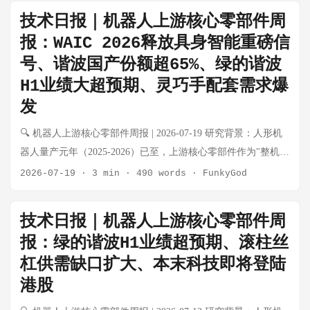
器、丝杠、灵巧手核心零部件五大细分赛道的动态。 本期特别
技术日报｜机器人上游核心零部件周
关注：王兴兴与宇树GD01共同登上《时代》杂志封面（行业里
报：WAIC 2026释放具身智能重磅信
程碑事件）、智元机器人启动赴港IPO、绿的谐波与斯凯孚成立
号、谐波国产份额超65%、绿的谐波
机器人精密轴承合资公司、小鹏人形机器人量产产线进入最后
H1业绩大超预期、灵巧手配套需求爆
联调阶段、A股系统性下跌中机器人板块的韧性。 💡 核心结论
速览 细分赛道 本周核心变化 景气度 无框力矩电机 整机厂扩张
发
带动需求，步科/伟创持续出货 ⬆️ 景气上行 空心杯电机 灵巧手
🔍 机器人上游核心零部件周报 | 2026-07-19 研究背景：人形机
配套稳步增长，德昌/鸣志出货无大幅变化 ➡️ 稳健 谐波减速器
器人量产元年（2025-2026）已至，上游核心零部件作为"整机不
绿的谐波+斯凯孚成立轴承合资，谐波国产化配套再突破 ⬆️ 景气
管谁赢都受益"的卖水人逻辑，正在经历从工业自动化向具身智
2026-07-19
·
3 min
·
490 words
·
FunkyGod
上行 RV减速器 工业基本盘稳健，秦川机床人形机器人用RV仍
能的品类跃迁。本周报每周系统性跟踪电机、减速器、传感
在验证 ➡️ 稳健 力矩/六维传感器 国产进入小批量供货，倍轻松
器、丝杠、灵巧手核心零部件五大细分赛道的动态。 本期特别
终止传感项目引关注 ⚠️ 分化 触觉/柔性传感器 灵巧手需求涌
技术日报｜机器人上游核心零部件周
关注：WAIC 2026现场直击释放具身智能重磅信号、绿的谐波
现，初创公司多方案并行 ⬆️ 新兴赛道 滚珠/滚柱丝杠 产能缺口
报：绿的谐波H1业绩超预期、滚柱丝
H1业绩大超预期、谐波减速器国产份额正式突破65%、灵巧手
持续，订单可见度仍至2027Q1 ⚠️ 供需紧张 灵巧手零部件 宇树/
杠供需缺口扩大、本末科技即将登陆
触觉传感器配套进入量产阶段、滚柱丝杠订单排至2027年。 💡
小鹏等量产加速，配套需求确定性提升 ⬆️ 景气上行 🌟 本周特别
港股
核心结论速览 细分赛道 本周核心变化 景气度 无框力矩电机 本
专题：《时代》杂志封面与宇树的"高光时刻" 事件背景 7月23
末科技港股上市倒计时，垂直整合模式获认可 ⬆️ 景气上行 空心
日，宇树科技创始人兼CEO王兴兴与自家载人机甲产品GD01共