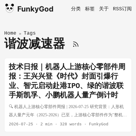
FunkyGod
分类
标签
关于
RSS订阅
Home
Tags
»
谐波减速器
技术日报｜机器人上游核心零部件周
报：王兴兴登《时代》封面引爆行
业、智元启动赴港IPO、绿的谐波联
手斯凯孚、小鹏机器人量产倒计时
🔍 机器人上游核心零部件周报 | 2026-07-25 研究背景：人形机
器人量产元年（2025-2026）已至，上游核心零部件作为"整机不
管谁赢都受益"的卖水人逻辑，正在经历从工业自动化向具身智
2026-07-25
·
2 min
·
328 words
·
FunkyGod
能的品类跃迁。本周报每周系统性跟踪电机、减速器、传感