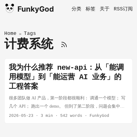
FunkyGod
分类
标签
关于
RSS订阅
Home
Tags
»
计费系统
我为什么推荐 new-api：从「能调
用模型」到「能运营 AI 业务」的
工程答案
很多团队做 AI 产品，第一阶段都很顺利： 调通一个模型； 写
几个 API； 跑出一个 demo。 但到了第二阶段，问题会集中爆
发： 客户要稳定，单一上游不稳定； 成本要可控，调用量上来
2026-05-23
·
3 min
·
542 words
·
FunkyGod
后账就乱了； 用户要分层，个人、团队、管理员权限都不一
样； 运营要可视，出了问题要知道是谁、哪个 key、哪个渠