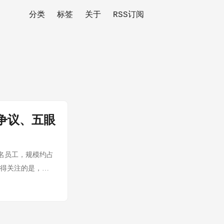
分类
标签
关于
RSS订阅
容争议、五眼
1万名员工，规模约占
值得关注的是，
I替代效应」正在从概
牌巨头，其技术决策通
企业实际运营阶
是更深层的业务流程