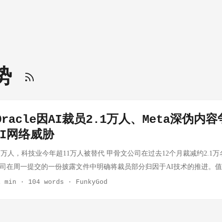
趋势
Oracle因AI裁员2.1万人、Meta深伪内
I网络威胁
裁员2.1万人，科技业今年超11万人被替代 甲骨文公司在过去12个月裁减约2.
公司在周一提交的一份披露文件中明确将裁员部分归因于AI技术的推进。
例——截至目前，2026年已有196家科技公司累计裁员超过11.98万人，「A
1 min
·
104 words
·
FunkyGod
消息之所以重要，是因为Oracle是 enterprise 软件和数据库领域的老
网公司。它的AI裁员动作说明：AI对白领工作的冲击已经从实验室进入
「AI辅助编程」或「AI生成文案」的叙事不同——Oracle的裁员指向的