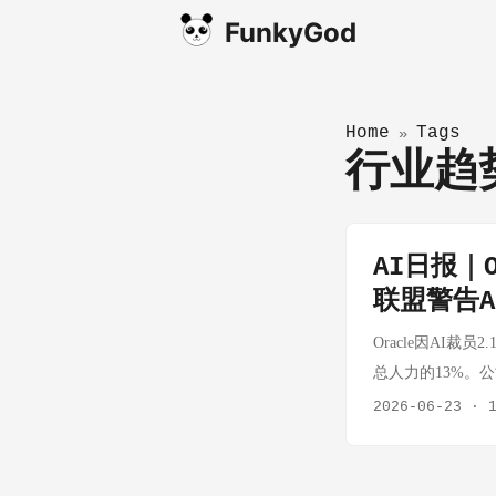
FunkyGod
Home
Tags
»
行业
AI日报｜
联盟警告A
Oracle因AI
总人力的13%。
Oracle并非孤
2026-06-23
·
念变为现实。 这则
常滞后于消费互联
段。这与此前侧重