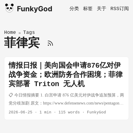
FunkyGod
分类
标签
关于
RSS订阅
Home
Tags
»
菲律宾
情报日报｜美向国会申请876亿对伊
战争资金；欧洲防务合作困境；菲律
宾部署 Triton 无人机
📋 今日情报摘要 1. 白宫申请 876 亿美元对伊战争追加预算，两
党分歧加剧 原文：https://www.defensenews.com/news/pentagon-
congress/2026/06/24/white-house-asks-congress-for-876-billion-
2026-06-25
·
1 min
·
115 words
·
FunkyGod
mostly-for-iran-war/ 一句话总结：美政府向国会申请 876 亿美元
追加资金，其中约 672 亿用于对伊战争，军火采购与工业基础