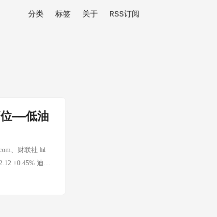
分类
标签
关于
RSS订阅
位——低油
.com、财联社 📊
2 +0.45% 迪拜
批发） $3.257/加仑
霍尔木兹海峡封锁持续
（美国能源信息署）
1130万桶，且减