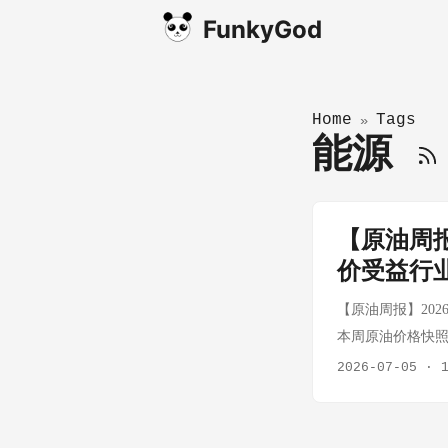
FunkyGod
Home
Tags
»
能源
【原油周报
价受益行
【原油周报】2026年7
本周原油价格快照 品种
原油 $79.52 持平
2026-07-05
·
+2.34% 注：以
事件背景 202
在最新短期能源展望