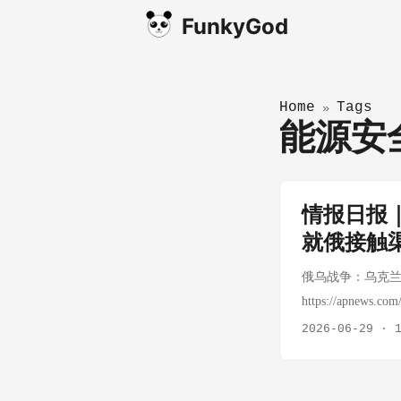
FunkyGod
Home
Tags
»
能源
情报日报
就俄接触
俄乌战争：乌克兰无
https://apnews.com
话总结：俄乌战
2026-06-29
·
承认国内出现燃料
规模远程无人机
引发社会不满。 