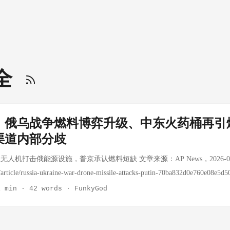
安全
｜俄乌战争燃料博弈升级、中东火药桶再引
渠道内部分歧
人机打击俄能源设施，普京承认燃料短缺 文章来源：AP News，2026-06
/article/russia-ukraine-war-drone-missile-attacks-putin-70ba832d0e760e08e
争进入燃料博弈新阶段——乌克兰无人机持续打击俄罗斯炼油厂和能源设
1 min
·
42 words
·
FunkyGod
短缺，但誓言不会因此让步。 关键洞察： 战略转变：战争主动权悄然易
打击，将战线推进至俄罗斯本土能源基础设施，造成多个炼油厂停产或起
普京困境：普京首次公开承认燃料短缺，但同时强调这是"暂时挫折"，俄