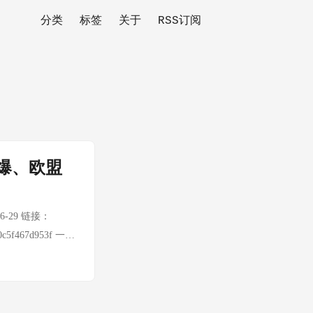
分类
标签
关于
RSS订阅
爆、欧盟
-29 链接：
5d50c5f467d953f 一句
施，迫使普京公开
手。乌克兰通过大
火，平民排队加油
军将继续推进。这