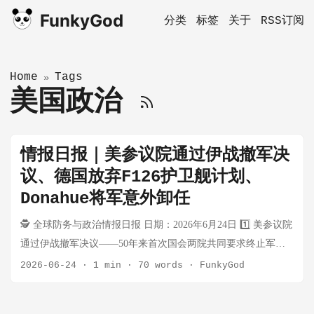
FunkyGod
分类
标签
关于
RSS订阅
Home
Tags
»
美国政治
情报日报｜美参议院通过伊战撤军决
议、德国放弃F126护卫舰计划、
Donahue将军意外卸任
🕵️ 全球防务与政治情报日报 日期：2026年6月24日 1️⃣ 美参议院
通过伊战撤军决议——50年来首次国会两院共同要求终止军事
行动 原文链接：https://www.defensenews.com/news/pentagon-
2026-06-24
·
1 min
·
70 words
·
FunkyGod
congress/2026/06/24/us-senate-joins-house-in-voting-to-halt-iran-
war/ 一句话总结：美国参议院以50-48票通过战争权力决议，要