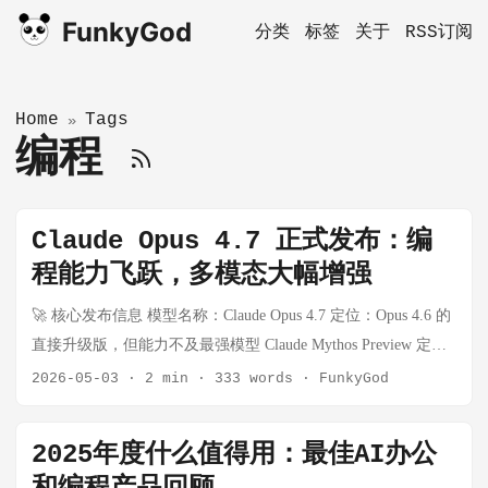
FunkyGod
分类
标签
关于
RSS订阅
Home
Tags
»
编程
Claude Opus 4.7 正式发布：编
程能力飞跃，多模态大幅增强
🚀 核心发布信息 模型名称：Claude Opus 4.7 定位：Opus 4.6 的
直接升级版，但能力不及最强模型 Claude Mythos Preview 定
价：与 Opus 4.6 相同（输入 $5/M tokens，输出 $25/M tokens）
2026-05-03
·
2 min
·
333 words
·
FunkyGod
可用渠道：Claude 全系产品、API、Amazon Bedrock、Google
Vertex AI、Microsoft Foundry 📈 主要技术升级 1️⃣ 编程能力大幅
2025年度什么值得用：最佳AI办公
提升 在 Anthropic 内部 93 项编码基准测试中： 指标 Opus 4.6