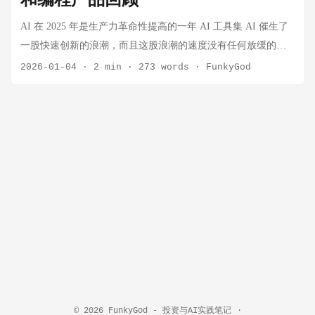
和编程产品回顾
Opus 4.7 提升 综合解决率 58% 70% +12% 复杂任务 部分失败
解决 4 个新任务 首次突破 工具错误率 基准 减少 1/3 大幅提升
AI 在 2025 年是生产力革命性提高的一年 AI 工具集 AI 催生了
执行连续性 易中断 贯穿工具故障 显著改善 用户反馈（来自早
一股快速创新的浪潮，而且这股浪潮的速度没有任何放缓的迹
期测试）： Devin：长时间自主工作数小时，攻克此前无法解决
象。今天，主要是总结我在过去一年里使用的高价值 AI 产品，
2026-01-04
·
2 min
·
273 words
·
FunkyGod
的难题 Cursor：CursorBench 从 58% → 70% Factory Droids：任
包含编程和办公 AI。不论你是学生还是上班族，或者是投资
务成功率提升 10-15%，更少工具错误 CodeRabbit：代码审查召
者，都应该积极拥抱 AI，AI 已经在重塑我们的就业岗位、工作
回率提升 10%+ 2️⃣ 多模态视觉增强 参数 Opus 4.6 Opus 4.7 最大
环境和成长方式。 如果说 2024 年是 AI 开始普及的元年，那
长边分辨率 ~800px 2,576px（约 3.75MP） 提升倍数 1× 3×+ 应
2025 就是 AI 真正上岗干活的一年且百花齐放互相竞争的一
用场景： ...
年。 推荐查询-AI 工具集：50+ AI 编程工具和助手（2025 年最
新整理） | AI 工具集 盘点我在 2025 年使用的 AI 产品：编程
AI 模型和 IDE Cursor 我最爱的 AI 编程工具 编程是 AI 应用的
热门场景，我也试过很多 IDE，但是效果最好的依旧是
Cursor。唯一的心疼就是最低每月 20 美金 💵，心疼但是好用。
网上好评如潮 好评：“Cursor 是一款由 AI 驱动的代码编辑器，
能够理解你的代码库，并通过自然语言助你更快编写代码。 只
需描述你想要构建或修改的内容，Cursor 就会为你生成相应的
代码。” Vscode + Kilo Code 我最喜欢的开源免费 AI 编程插件，
© 2026
FunkyGod - 投资与AI实践笔记
·