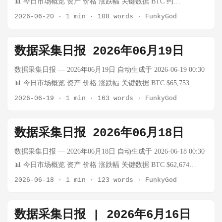
📊 今日市场概览 资产 价格 涨跌幅 关键数据 BTC 约
交量：待更新 关键观察： 恐慌指数连续11天<20（历史上罕
$65,750（参考6/18） 预估小涨 恐慌指数约12（持续极度恐慌）
2026-06-20
·
1 min
·
108 words
·
FunkyGod
见） MA5突破（6/16）：$65,753 > MA5 $62,752 ✅ 已确认 RSI
黄金 约 $4,169/盎司（参考6/18） 预估小幅震荡 技术位参考：
超卖区间（28）+ MA5突破 = 底部确认信号 6/19为周四交易
$4,330/4,369 WTI原油 约 $76.6/桶（参考6/18） 预估小幅波动
数据采集日报 2026年06月19日
日，恐慌指数待验证是否突破20 🥇 贵金属 黄金：约
美国能源库存与产需平衡 上证指数 4090（参考6/18） -0.43%
$2,300/oz（待更新） 数据截止时间：6月19日 上海金：待更新
科创50涨2.39% 深成指 16030（参考6/18） +0.94% CRO、华为
数据采集日报 — 2026年06月19日 自动生成于 2026-06-19 00:30
周末市场休市 🛢️ 原油 WTI原油：非交易日（周末休市） 布伦特
海思领涨 创业板指 4252（参考6/18） +2.05% 结构性反弹延续
📊 今日市场概览 资产 价格 涨跌幅 关键数据 BTC $65,753
原油：非交易日（周末休市） ...
USD/CNY 约 6.7555（参考6/17） — 离岸人民币试点推进 ₿ 加
↑3.72% 恐慌指数：12（极度恐慌） 黄金 $4,351.00/oz ↑0.46%
2026-06-19
·
1 min
·
163 words
·
FunkyGod
密货币 BTC：约 $65,750（参考6/18，疑似微涨） 24h最高：约
XAU/CNY：¥945.01/克 WTI原油 — — 原油API偶发超时 布伦
$66,000（区间估算） 24h最低：约 $65,500（区间估算） 24h成
特原油 — — 原油API偶发超时 上证指数 — — 交易日数据待采
数据采集日报 2026年06月18日
交量：中低水平（市场极度恐慌，情绪谨慎） （注：恐慌指数
集 深成指 — — 交易日数据待采集 创业板指 — — 交易日数据
连续约10天 <20，处于极度恐慌区间；6/16 MA5突破后进入技
待采集 USD/CNY 6.7555 — 汇率稳定 10Y美债 4.428% — 收益
数据采集日报 — 2026年06月18日 自动生成于 2026-06-18 00:30
术反弹验证阶段） 🥇 贵金属 黄金：约 $4,169/盎司（参考
率稳定 ₿ 加密货币 BTC：$65,753（↑3.72%） 24h最高：— 24h
📊 今日市场概览 资产 价格 涨跌幅 关键数据 BTC $62,674
6/18） 上海金：¥945.01/克（参考6/17） 技术位参考：支撑
最低：— 24h成交量：— 关键观察： 恐慌指数：12（极度恐
-4.82% 极度恐慌（恐慌指数15） ETH $1,682.96 -4.96% — 黄金
2026-06-18
·
1 min
·
123 words
·
FunkyGod
$4,330/4,300，压力 $4,369/4,400 🛢️ 原油 WTI原油：约 $76.6/桶
慌，连续约9天<20） MA5突破确认：$65,753 > MA5 $62,752 ✅
$4,224.40/oz -0.78% 伦敦现货 WTI原油 $74.90/桶 -2.46% —
（参考6/18） 布伦特原油：约 $80.x/桶（估算） ...
RSI约28超卖区间 + MA5突破 = 底部确认信号 恐慌指数若突破
Brent原油 $77.86/桶 -2.12% — 上证指数 4,090.48 -0.43% 成交
数据采集日报 | 2026年6月16日
20，将进一步确认趋势反转 🥇 贵金属 黄金：
6581亿 深成指 16,030.70 +0.94% 成交7641亿 创业板指 4,252.39