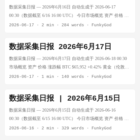
$4,351.00/oz（↑0.46%） ...
+2.05% 科技股反弹 USD/CNY 6.7700 +0.21% 人民币小幅贬值
数据采集日报 — 2026年6月16日 自动生成于 2026-06-17
₿ 加密货币 BTC：$62,674（🔴-4.82%） 恐慌贪婪指数：15（😱
00:30（数据截至 6/16 16:00 UTC） 今日市场概览 资产 价格 涨
极度恐慌） 24h趋势：继续承压，大盘整体走弱 ETH：
跌幅 数据来源/备注 BTC $65,753 -2.17% Gate.io + Binance
2026-06-17
·
2 min
·
284 words
·
FunkyGod
$1,682.96（🔴-4.96%） 加密市场情绪降至冰点，恐慌指数15为
Vision，回调 ETH $1,774.88 -3.64% Binance Vision 黄金 — —
极端恐惧区间。BTC未能守住MA5支撑，需关注$60,000整数关
数据源暂时不可用 WTI原油 — — 数据源暂时不可用 布伦特原
数据采集日报 2026年6月17日
口。 🥇 贵金属 伦敦现货黄金：$4,224.40/oz（🔴-0.78%） 24h
油 — — 数据源暂时不可用 上证指数 4,092.67(估) -0.11% 震荡
区间：$4,215.15 - $4,329.70 上海金（估算）：约¥920/g 纽约黄
微跌 深成指 15,676.05(估) +0.93% 小幅上涨 创业板指
数据采集日报 — 2026年6月17日 自动生成于 2026-06-18 00:30
金期货：$4,242.57/oz 24h区间：$4,234.20 - $4,350.20 黄金ETF
4,103.33(估) +1.72% 领涨全场 USD/CNY 6.770 — exchangerate-
市场概览 资产 价格 涨跌幅 BTC $65,952 +0.42% 黄金（伦敦
华安（518880）：¥8.908（🔴-0.55%） 黄金小幅回调，整体维
api 今日要闻速览（过去24小时） 重大事件 日本央行宣布加息
金） $4,359.56/oz +0.66% WTI原油 $75.90/桶 +0.84% 上证指数
2026-06-17
·
1 min
·
140 words
·
FunkyGod
持高位震荡格局。美元走强压制金价，但避险需求提供底部支
25个基点至1.00%，创1995年以来最高水平 6月16日，日本央行
4,108.08 +0.40% 深证成指 15,880.95 +1.31% 创业板指 4,167.05
撑。 ...
将政策利率目标从0.75%上调至1.00% 这是1995年以来最高水
+1.56% 美元指数 99.70 +0.15% 加密货币 BTC（比特币美元指
数据采集日报 | 2026年6月15日
平，旨在应对国内通胀压力 市场关注日元走向及对全球资本流
数）：$65,952（↑0.42%） 日内走势：亚盘升破
动的影响 来源：东方财富，2026-06-16 美伊将签署和解备忘
$66,000（+0.53%），美联储公告前回落至 $65,177（-0.9%），
数据采集日报 — 2026年6月15日 自动生成于 2026-06-16
录，霍尔木兹海峡通行曙光或现 美伊两国据报将签署和解备忘
尾盘小幅反弹收回 $65,952 ETH（以太坊）：
00:30（数据截至 6/15 16:00 UTC） 今日市场概览 资产 价格 涨
录，霍尔木兹海峡通行问题可能出现转机 中信证券等机构发布
$1,773.73（↓1.07%） 市场焦点：日本央行加息落地后一度扰动
跌幅 数据来源/备注 BTC $67,222.93 +4.74% Binance，强势反弹
2026-06-16
·
2 min
·
329 words
·
FunkyGod
研报称，若通行曙光出现，油运板块估值拐点值得关注 来源：
全球风险偏好，比特币在 $59,000-$67,000 区间出现明显链上吸
恐慌贪婪指数 20 😱极度恐慌 略有回升（12→20），仍低于25