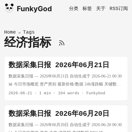
FunkyGod
分类
标签
关于
RSS订阅
Home
Tags
»
经济指标
数据采集日报 2026年06月21日
数据采集日报 — 2026年06月21日 自动生成于 2026-06-21 00:30
📊 今日市场概览 资产类别 最新价格/数据 24h涨跌幅 关键数据
BTC（比特币） $65,753 ↑3.72% 恐慌指数：12（极度恐慌） 黄
2026-06-21
·
1 min
·
104 words
·
FunkyGod
金 约$2,300/oz - 数据截止：6/19 WTI原油 非交易日 - 周末休市
布伦特原油 非交易日 - 周末休市 上证指数 非交易日 - 周末休市
数据采集日报 2026年06月20日
深成指 非交易日 - 周末休市 创业板指 非交易日 - 周末休市
USD/CNY 待更新 - 周末休市 ₿ 加密货币 BTC：
数据采集日报 — 2026年06月20日 自动生成于 2026-06-20 00:30
$65,753（↑3.72%） 24h最高：$65,753 24h最低：待更新 24h成