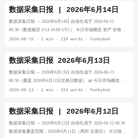
东方财富，2026-06-16 A股突破下降通道，连续3天成交额超3万
筹信号，筹码结构有所改善 宏观背景：美联储新任主席沃什首
分界线 黄金 $4,323.19/oz +2.50% XAUTUSDT（Tether
数据采集日报 | 2026年6月14日
亿元 6月16日，A股三大指数涨跌不一，创业板指涨1.72%表现
秀在即，市场等待利率决议指引，加密市场整体观望情绪浓厚
Gold），换算约¥939/g WTI原油 — — 数据源暂时不可用 布伦
最强 深成指涨0.93%，沪指微跌0.11% 全市场成交额约1.37万亿
核心观察：CryptoQuant 分析师指出，山寨币在现货交易所的卖
特原油 — — 数据源暂时不可用 上证指数 4,096.47 +1.61% 大幅
数据采集日报 — 2026年6月14日 自动生成于 2026-06-15
元（部分口径连续3个交易日突破3万亿元） 技术派资金已开始
压已达五年极端水平；周小川在陆家嘴论坛表示，加密货币及
反弹 深成指 15,531.11 +3.79% 创业板指领涨+5.30% USD/CNY
00:30（数据截至 6/14 16:00 UTC） 今日市场概览 资产 价格 涨
入场 来源：东方财富，2026-06-16 中国5月经济数据出炉：工业
电信诈骗等领域仍需持续关注。 贵金属 黄金（伦敦金现货）：
6.757 — Frankfurter API 今日要闻速览（过去24小时） 重大事
跌幅 数据来源/备注 BTC $63,397 +1.82% 6/12收盘（周五），
2026-06-15
·
2 min
·
216 words
·
FunkyGod
产出增4.5%，高技术制造业增15.1% ...
$4,359.56/盎司（↑0.66%） COMEX黄金期货：$4,380.33/盎司
件 Anthropic Fable 5 被美国政府强制关停 亚马逊内部测试发现
6/14周末休市 恐慌贪婪指数 12 😱极度恐慌 连续5天低于20 黄金
（↑0.60%） 上海金（黄金TD）：946.38元/克（↑0.70%） 黄金
Fable 5 存在安全漏洞，可绕过护栏输出高危内容 CEO Andy
— — 非交易日，无新数据 WTI原油 — — 非交易日，参考6/12
数据采集日报 2026年6月13日
延期（AUTD）：946.38元/克，最高947.38元，低939.00元 沪金
Jassy 直接向白宫报告，财政部长 Scott Bessent 等高官介入 从通
数据 布伦特原油 — — 非交易日，参考6/12数据 注：6月14日为
99（AU9999）：940.80元/克（↑0.25%） 技术位参考：支撑
知到全球断网仅 90分钟，最终 Dario Amodei 拒绝修复漏洞 开
周日，美国/中国金融市场休市，加密货币市场无交易所成交
数据采集日报 — 2026年6月13日 自动生成于 2026-06-13
$4,330 / $4,300；压力 $4,400 / $4,450；52周区间 $3,253.8 -
发者仅用一行代码将泄露系统提示词注入 Opus 4.8，即复现
价。以下数据以6月12日（周五）最后收盘价为基准。 今日要闻
00:30（覆盖 2026年6月12日交易日数据） 📊 今日市场概览 资
$5,586.2 市场动态： 金价日内"过山车"行情，多家银行出手调
Fable 5 核心"人格" 智谱AI暴涨47%，趁势全量开放 GLM-5.2，
速览（过去24小时） 重大事件 SpaceX 史上最大 IPO — 马斯克
产 价格 涨跌幅 关键数据 BTC $63,993 +0.37% 恐慌指数12，极
2026-06-13
·
1 min
·
153 words
·
FunkyGod
整业务 近半数央行预计未来一年增持黄金，增持意愿创历史纪
定位开源最强1M上下文模型 来源：ai-evening, 2026-06-15 美伊
成为全球首位万亿富翁 SpaceX 以7500亿美元融资规模登陆纳斯
度恐慌 黄金(ETF) $386.54 +0.06% 日内区间 $383.35-$388.77
录 美联储利率决议前黄金维持震荡，央行行长讲话提振金价 大
达成全面和平协议，霍尔木兹海峡重开 ...
达克，首日市值突破2万亿美元 IPO需求高达2500亿美元，超额
WTI原油 $84.29/桶 -3.90% 大跌 布伦特原油 $86.80/桶 -0.61%
数据采集日报 | 2026年6月12日
宗商品研究指出：油价跌至三个月低点，黄金维持在 $4,300 美
认购近4倍 4400名员工因此成为百万富翁 Elon Musk 凭借
上证指数 4,031.51 +1.12% 三大指数均涨超0.5% 深证成指
元关口上方 原油 WTI原油：$75.90/桶（↑0.84%） 布伦特原
SpaceX 持仓正式成为全球首位万亿富翁 来源：Reuters, 2026-
14,963.41 +0.75% 创业板指 3,830.35 +0.50% USD/CNY ¥6.7674
数据采集日报 — 2026年6月12日 自动生成于 2026-06-12 00:30
油：同段落关注（综合数据） ...
06-12 Tesla Robotaxi 扩张严重受阻 Tesla 在德州仅部署42辆无人
-0.13% ₿ 加密货币 BTC：$63,993（+0.37%，24h） 24h最高：
数据采集覆盖范围：2026年6月11日（周四·交易日） 今日核心
出租车，Waymo 同期达577辆（不足1/10） FSD v15重写导致20