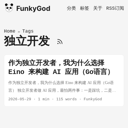
FunkyGod
分类
标签
关于
RSS订阅
Home
Tags
»
独立开发
作为独立开发者，我为什么选择
Eino 来构建 AI 应用（Go语言）
作为独立开发者，我为什么选择 Eino 来构建 AI 应用（Go语
言） 独立开发者做 AI 应用，最怕两件事：一是踩坑，二是被
框架绑架。 踩坑意味着你花了两周搭的系统，上线后发现根本
2026-05-29
·
1 min
·
115 words
·
FunkyGod
撑不住并发，或者调试起来像开盲盒；被框架绑架意味着框架
的每一次大版本更新都是你的加班夜。 我花了一段时间评估了
几个主流选项，最后在自己的项目里选了 Eino。说说理由。我